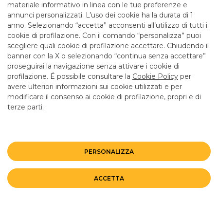
al collocamento di contratti assicurativi.
materiale informativo in linea con le tue preferenze e
annunci personalizzati. L’uso dei cookie ha la durata di 1
anno. Selezionando “accetta” acconsenti all’utilizzo di tutti i
cookie di profilazione. Con il comando “personalizza” puoi
scegliere quali cookie di profilazione accettare. Chiudendo il
banner con la X o selezionando “continua senza accettare”
LINK UTILI
proseguirai la navigazione senza attivare i cookie di
CONTATTI E FILIALI
profilazione. É possibile consultare la
Cookie Policy
per
avere ulteriori informazioni sui cookie utilizzati e per
LAVORA CON NOI
modificare il consenso ai cookie di profilazione, propri e di
TERZO SETTORE
terze parti.
SICUREZZA
ALTRI SITI DEL GRUPPO
PERSONALIZZA
Mappa del sito
Privacy
Disclaimer
Cookie Policy
ACCETTA
©BANCO BPM GRUPPO BANCARIO
Rappresentante del Gruppo IVA Banco BPM Partita IVA 10537050964