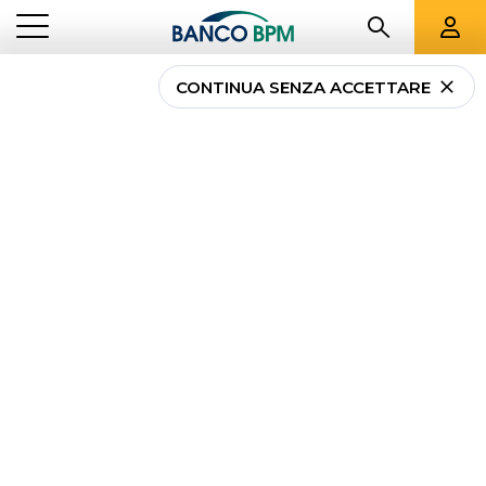
CONTINUA SENZA ACCETTARE
...
PROMO PIÙ PROTEZIONE PIÙ VALORE_MAG26
PIÙ PROTEZIONE, PIÙ
VALORE 2ª EDIZIONE: LA
SERENITÀ È UNA
SCELTA!
Proteggi te stesso, i tuoi cari e la tua casa
da
infortuni, spese sanitarie impreviste e incidenti:
scegli
tra
SALUTEpiùBENESSERE
,
Polizza Infortuni
e
CasapiùFamiglia
.
In più, ricevi un
buono regalo Amazon
da
50 euro