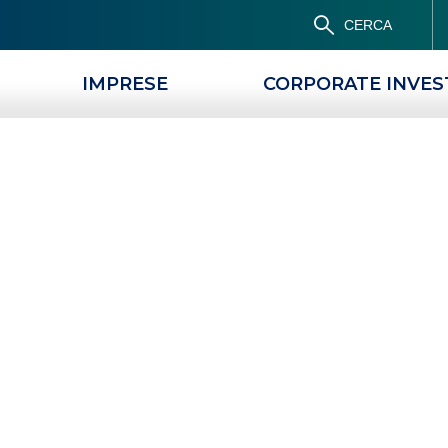
CERCA
IMPRESE
CORPORATE INVE
ERRORE 404
egione, provincia o filiale che stai cercando non e