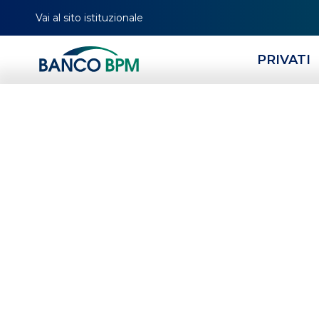
Vai al sito istituzionale
PRIVATI
HOMEPAGE
CERCA FILIALE
TUTTE LE FILIALI
SICILIA
ME
02355
La R