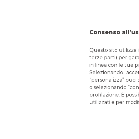
Consenso all’us
Questo sito utilizza 
terze parti) per gar
in linea con le tue 
LINK UTILI
Selezionando “accetta
Magazine
“personalizza” puoi 
Glossario termini bancari e finanziari
o selezionando “cont
Guide editoriali Banco BPM
profilazione. É possi
Guide ai servizi digitali e carte di pagamento
utilizzati e per modif
Disconoscimento operazioni bancarie
Enti pubblici
Reclami, ricorsi e conciliazioni
Depositi Dormienti