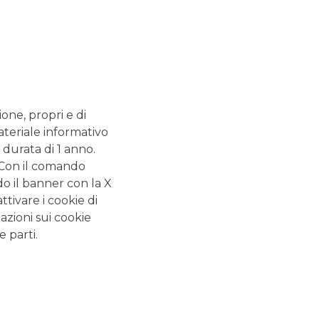
ione, propri e di
ateriale informativo
 durata di 1 anno.
ALTRI SITI DEL GRUPPO
. Con il comando
Banca Aletti
do il banner con la X
Banca Akros
tivare i cookie di
azioni sui cookie
e parti.