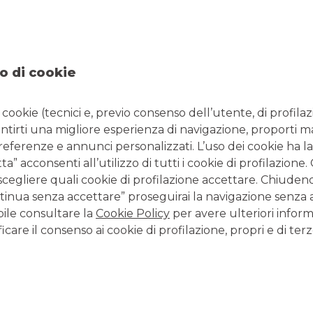
o di cookie
i cookie (tecnici e, previo consenso dell’utente, di profilaz
antirti una migliore esperienza di navigazione, proporti m
preferenze e annunci personalizzati. L’uso dei cookie ha la
CONTATTI E FILIALI
” acconsenti all’utilizzo di tutti i cookie di profilazione
Tutte le filiali
scegliere quali cookie di profilazione accettare. Chiuden
Tutti i Centri Imprese
inua senza accettare” proseguirai la navigazione senza at
Tutti i Centri Corporate
bile consultare la
Cookie Policy
per avere ulteriori inform
icare il consenso ai cookie di profilazione, propri e di terz
LAVORA CON NOI
Clicca per inviare la tua candidatura
TERZO SETTORE