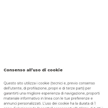
MUTUI CASA
IL TUO MUTUO CASA SEMPRE
AGGIORNATO
Mutuo Promo Tasso Variabile Green
SCOPRI
Consenso all’uso di cookie
Questo sito utilizza i cookie (tecnici e, previo consenso
dell’utente, di profilazione, propri e di terze parti) per
garantirti una migliore esperienza di navigazione, proporti
materiale informativo in linea con le tue preferenze e
annunci personalizzati. L’uso dei cookie ha la durata di 1