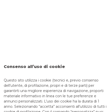
L’erogazione del finanziamento è subordinata alla normale
istruttoria da parte della banca.
Alba Leasing S.p.A. svolge nei confronti della clientela
attività di intermediazione finanziaria ai sensi dell’Articolo
106 del D. Lgs. n. 385 del 1 settembre 1993, Testo Unico
Bancario, attraverso l’attività di concessione di
finanziamenti, in particolare, nella forma della locazione
finanziaria (leasing).
Banco BPM S.p.A. detiene, quale socio di maggioranza
relativa, il 39,19 % delle quote di proprietà di Alba Leasing
S.p.A.
Consenso all’uso di cookie
È in essere un accordo di distribuzione tra Alba Leasing
(finanziatore) e Banco BPM (quale semplice distributore) il
quale ultimo svolge quindi il ruolo di intermediario
Questo sito utilizza i cookie (tecnici e, previo consenso
attraverso i propri canali distributivi e non di finanziatore.
dell’utente, di profilazione, propri e di terze parti) per
garantirti una migliore esperienza di navigazione, proporti
materiale informativo in linea con le tue preferenze e
annunci personalizzati. L’uso dei cookie ha la durata di 1
anno. Selezionando “accetta” acconsenti all’utilizzo di tutti i
TUTTI I CONTATTI
cookie di profilazione. Con il comando “personalizza” puoi