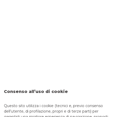
INVESTMENT BANKING
SCRIVICI E TI AIUTIAMO A TROVARLO!
Consenso all’uso di cookie
Il portale con un’ampia gamma di servizi telematici
pensati per gestire online le operazioni bancarie della tua
Questo sito utilizza i cookie (tecnici e, previo consenso
azienda
dell’utente, di profilazione, propri e di terze parti) per
garantirti una migliore esperienza di navigazione, proporti