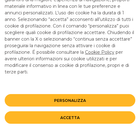
materiale informativo in linea con le tue preferenze e
ENTRA IN YOUBUSINESS WEB
annunci personalizzati. L’uso dei cookie ha la durata di 1
anno. Selezionando “accetta” acconsenti all’utilizzo di tutti i
cookie di profilazione. Con il comando “personalizza” puoi
scegliere quali cookie di profilazione accettare. Chiudendo il
banner con la X o selezionando “continua senza accettare”
LINK UTILI
proseguirai la navigazione senza attivare i cookie di
CONTATTI E FILIALI
profilazione. É possibile consultare la
Cookie Policy
per
avere ulteriori informazioni sui cookie utilizzati e per
LAVORA CON NOI
modificare il consenso ai cookie di profilazione, propri e di
TERZO SETTORE
terze parti.
SICUREZZA
ALTRI SITI DEL GRUPPO
PERSONALIZZA
Mappa del sito
Privacy
Disclaimer
Cookie Policy
ACCETTA
©BANCO BPM GRUPPO BANCARIO
Rappresentante del Gruppo IVA Banco BPM Partita IVA 10537050964