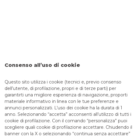
Consenso all’uso di cookie
Il portale con un’ampia gamma di servizi telematici
pensati per gestire online le operazioni bancarie della tua
Questo sito utilizza i cookie (tecnici e, previo consenso
azienda
dell’utente, di profilazione, propri e di terze parti) per
garantirti una migliore esperienza di navigazione, proporti
materiale informativo in linea con le tue preferenze e
ENTRA IN YOUBUSINESS WEB
annunci personalizzati. L’uso dei cookie ha la durata di 1
anno. Selezionando “accetta” acconsenti all’utilizzo di tutti i
cookie di profilazione. Con il comando “personalizza” puoi
scegliere quali cookie di profilazione accettare. Chiudendo il
banner con la X o selezionando “continua senza accettare”
LINK UTILI