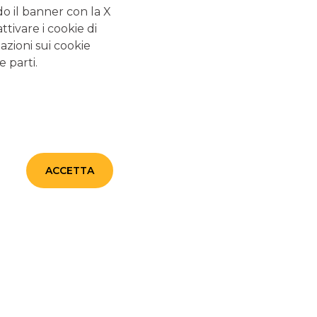
tuo bonifico
do il banner con la X
tivare i cookie di
azioni sui cookie
02/02/2026
-
Tra le frodi digitali più insidiose del
e parti.
momento, l’IBAN Swap si distingue per la sua capacità
di colpire nel momento più critico: quello della
disposizione di un pagamento. A differenza di altri
attacchi, in questo caso non è la banca a essere violata,
ma il dispositivo dell’utente, rendendo la truffa
estremamente difficile da individuare.
continua a leggere
ACCETTA
TUTELA LA TUA SICUREZZA