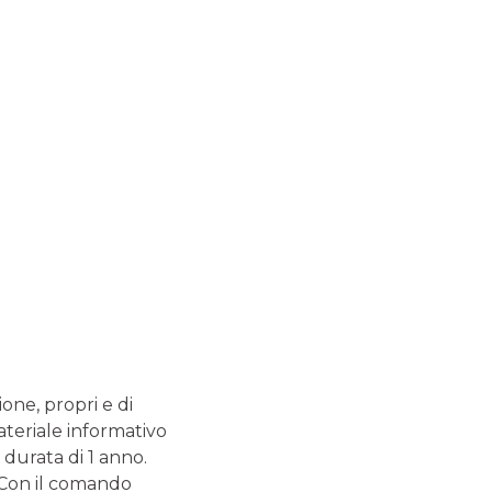
TUTELA LA TUA SICUREZZA
ione, propri e di
IBAN Swap: la truffa invisibile
ateriale informativo
che cambia il beneficiario del
 durata di 1 anno.
. Con il comando