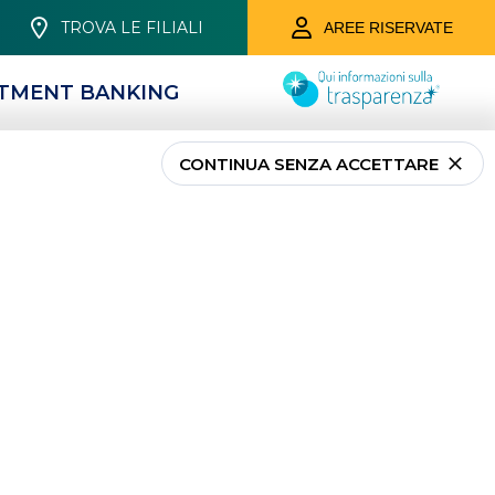
TROVA LE FILIALI
AREE RISERVATE
STMENT BANKING
CONTINUA SENZA ACCETTARE
zza
municazioni
o su come