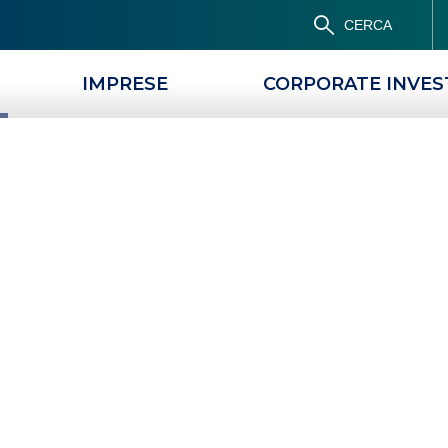
CERCA
IMPRESE
CORPORATE INVE
PRODOTTI
MAGAZINE
tela la tua sicure
 la Banca non ti chiede mai nelle sue co
 e password? Rimani sempre aggiornat