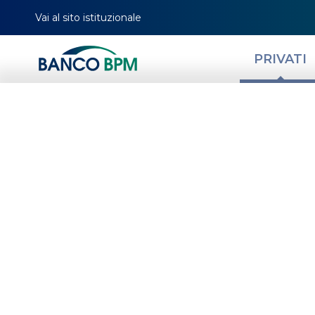
Vai al sito istituzionale
PRIVATI
HOMEPAGE
MAGAZINE
NEWS PRIVATI
TUTELA LA TUA SICUREZZA
Tu
Lo sai che
username