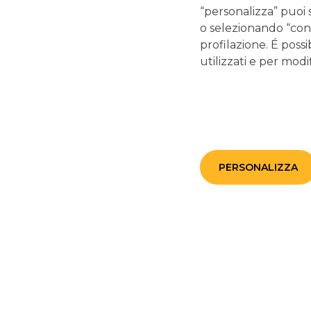
operazioni illecite
“personalizza” puoi 
o selezionando “cont
profilazione. É possi
16/03/2026
-
Il panorama delle frodi digitali è vasto e in
utilizzati e per modif
continua evoluzione, e in questo scenario i criminali
non si affidano più a un solo metodo. La nuova
frontiera della truffa bancaria è l'attacco combinato,
una strategia sofisticata che fonde due tecniche note,
lo Smishing e il Vishing, in un unico, letale schema.
Questa evoluzione del social engineering è
particolarmente insidiosa perché non si limita a un link
malevolo o a una chiamata sospetta; crea una
narrazione coerente che manipola la vittima attraverso
PERSONALIZZA
la paura, l'urgenza e l'autorità fittizia.
continua a leggere
TUTELA LA TUA SICUREZZA