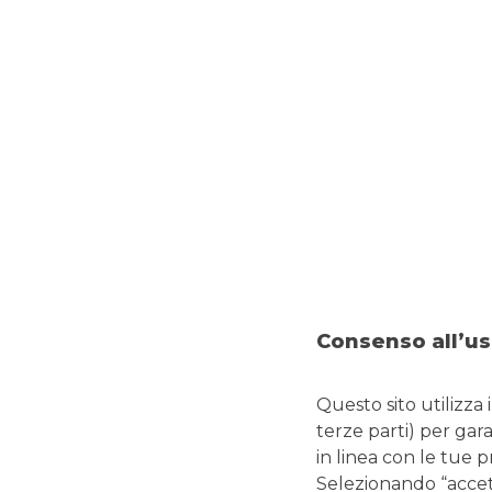
TUTELA LA TUA SICUREZZA
Consenso all’us
Questo sito utilizza 
L'attacco combinato SMS-
terze parti) per gar
telefonata che innesca
in linea con le tue 
Selezionando “accetta