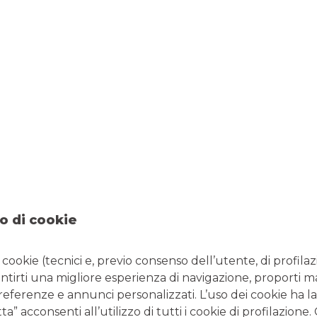
TUTELA LA TUA SICUREZZA
o di cookie
i cookie (tecnici e, previo consenso dell’utente, di profilaz
Truffe svuota-conto: come
antirti una migliore esperienza di navigazione, proporti m
riconoscere lo schema del
preferenze e annunci personalizzati. L’uso dei cookie ha la
” acconsenti all’utilizzo di tutti i cookie di profilazione