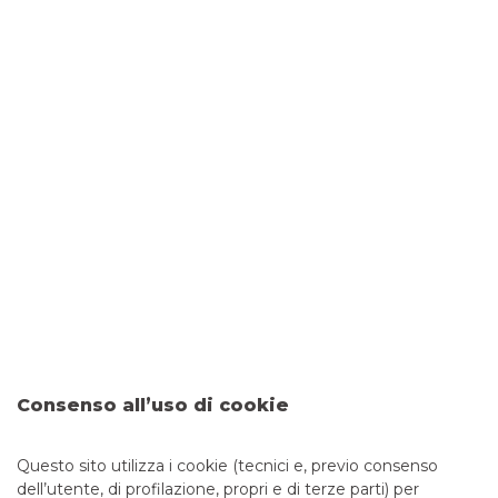
IL TERRITORIO
Il suo sviluppo è la nostra forza. Per questo lo
sosteniamo da sempre, creando legami con le sue
realtà.
L'INNOVAZIONE
Consenso all’uso di cookie
Le nuove esigenze dei clienti sono il motore di
un’evoluzione continua, che arricchisce la nostra
Questo sito utilizza i cookie (tecnici e, previo consenso
tradizione.
dell’utente, di profilazione, propri e di terze parti) per