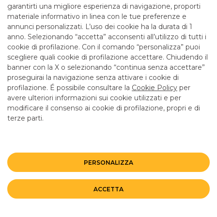
garantirti una migliore esperienza di navigazione, proporti
materiale informativo in linea con le tue preferenze e
annunci personalizzati. L’uso dei cookie ha la durata di 1
anno. Selezionando “accetta” acconsenti all’utilizzo di tutti i
TUTTI I CONTATTI
cookie di profilazione. Con il comando “personalizza” puoi
scegliere quali cookie di profilazione accettare. Chiudendo il
banner con la X o selezionando “continua senza accettare”
LINK UTILI
proseguirai la navigazione senza attivare i cookie di
CONTATTI E FILIALI
profilazione. É possibile consultare la
Cookie Policy
per
avere ulteriori informazioni sui cookie utilizzati e per
LAVORA CON NOI
modificare il consenso ai cookie di profilazione, propri e di
terze parti.
TERZO SETTORE
SICUREZZA
ALTRI SITI DEL GRUPPO
PERSONALIZZA
Mappa del sito
Privacy
Disclaimer
Cookie Policy
ACCETTA
©BANCO BPM GRUPPO BANCARIO
Rappresentante del Gruppo IVA Banco BPM Partita IVA 10537050964