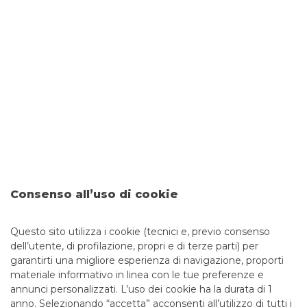
Carta di credito: la guida completa
13/12/2019
-
I pagamenti elettronici sono sempre più
diffusi e offrono dei vantaggi che vanno ben al di là
della possibilità di evitare i contanti. Alcune carte di
pagamento infatti hanno delle funzionalità aggiuntive e
molto utili, che vale la pena conoscere.
continua a leggere
GUIDE COMPLETE
Consenso all’uso di cookie
Questo sito utilizza i cookie (tecnici e, previo consenso
1
dell’utente, di profilazione, propri e di terze parti) per
garantirti una migliore esperienza di navigazione, proporti
materiale informativo in linea con le tue preferenze e
annunci personalizzati. L’uso dei cookie ha la durata di 1
anno. Selezionando “accetta” acconsenti all’utilizzo di tutti i