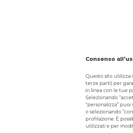
Consenso all’us
Questo sito utilizza 
terze parti) per gar
in linea con le tue 
Selezionando “accetta
“personalizza” puoi 
o selezionando “cont
profilazione. É possi
PERCHÉ SCEGLIER
utilizzati e per modif