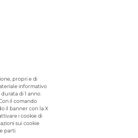
G
fondata nel 2010 su iniziativa di alcune tra le più
 italiane.
ROPOSTE
ione, propri e di
ateriale informativo
 durata di 1 anno.
. Con il comando
do il banner con la X
tivare i cookie di
azioni sui cookie
 NOSTRO SUPPORTO
e parti.