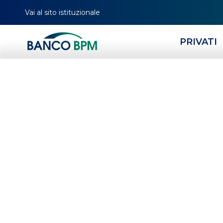
Vai al sito istituzionale
PRIVATI
CHI SIAMO
BUSINESS 
Leasing
Per finanziare le imprese negli inv
fissi, disponendo subito di un bene
strumentale, mobile o immobile