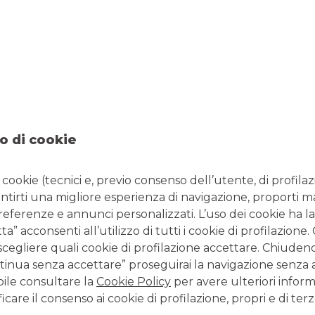
ALBA LEASIN
Alba Leasing è una società 
importanti Banche Popolari
SCOPRI TUTTE LE P
o di cookie
i cookie (tecnici e, previo consenso dell’utente, di profilaz
antirti una migliore esperienza di navigazione, proporti m
preferenze e annunci personalizzati. L’uso dei cookie ha la
” acconsenti all’utilizzo di tutti i cookie di profilazione
scegliere quali cookie di profilazione accettare. Chiuden
inua senza accettare” proseguirai la navigazione senza at
bile consultare la
Cookie Policy
per avere ulteriori inform
E LA NOSTRA CONSULENZA E IL
icare il consenso ai cookie di profilazione, propri e di terz