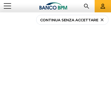
CONTINUA SENZA ACCETTARE
...
IMPRESE
CARTE DI DEBITO AZIENDALI
Carte di Debito
Aziendali
Le carte di debito aziendali Banco BPM sono state
pensate per garantire sicurezza, facilità di
pagamento e tutela negli acquisti a PMI e liberi
professionisti.
Scegli la carta di debito giusta per te e i tuoi
collaboratori.