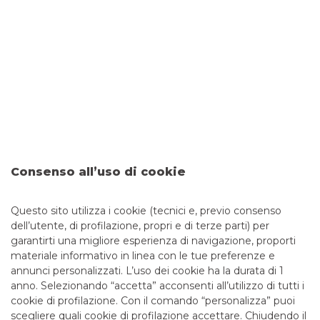
CARTE DI CREDITO AZIENDALI
YOUCARD BUSINESS PREPAGATA
TRASPARENZA
Messaggio pubblicitario con finalità promozionale. Per le
condizioni economiche e contrattuali fare riferimento ai
Consenso all’uso di cookie
fogli informativi disponibili presso le filiali della banca e sul
sito nella sezione Trasparenza. Il rilascio della carta è
Questo sito utilizza i cookie (tecnici e, previo consenso
subordinato alla positiva valutazione di merito da parte della
dell’utente, di profilazione, propri e di terze parti) per
banca.
garantirti una migliore esperienza di navigazione, proporti
materiale informativo in linea con le tue preferenze e
annunci personalizzati. L’uso dei cookie ha la durata di 1
anno. Selezionando “accetta” acconsenti all’utilizzo di tutti i
TUTTI I CONTATTI
cookie di profilazione. Con il comando “personalizza” puoi
scegliere quali cookie di profilazione accettare. Chiudendo il