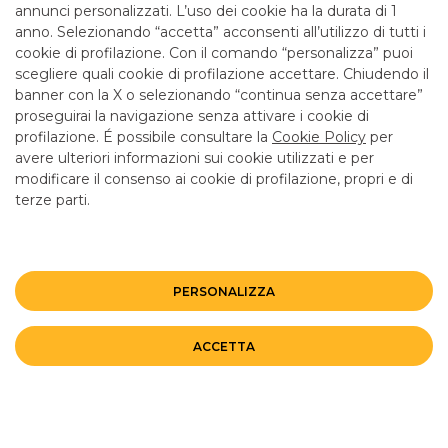
annunci personalizzati. L’uso dei cookie ha la durata di 1
anno. Selezionando “accetta” acconsenti all’utilizzo di tutti i
TUTTI I CONTATTI
cookie di profilazione. Con il comando “personalizza” puoi
scegliere quali cookie di profilazione accettare. Chiudendo il
banner con la X o selezionando “continua senza accettare”
LINK UTILI
proseguirai la navigazione senza attivare i cookie di
CONTATTI E FILIALI
profilazione. É possibile consultare la
Cookie Policy
per
avere ulteriori informazioni sui cookie utilizzati e per
LAVORA CON NOI
modificare il consenso ai cookie di profilazione, propri e di
TERZO SETTORE
terze parti.
SICUREZZA
ALTRI SITI DEL GRUPPO
PERSONALIZZA
Mappa del sito
Privacy
Disclaimer
Cookie Policy
ACCETTA
©BANCO BPM GRUPPO BANCARIO
Rappresentante del Gruppo IVA Banco BPM Partita IVA 10537050964