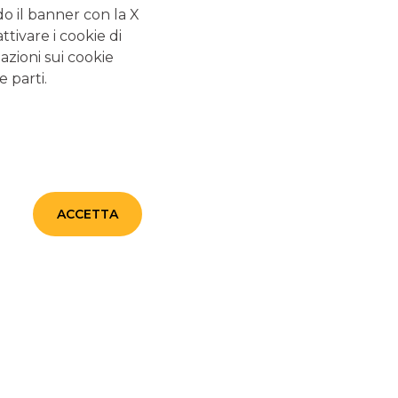
do il banner con la X
pri risparmi. Per questo è a
canone zero
e
senza
tivare i cookie di
menti
.
azioni sui cookie
e parti.
da 12
Zero
Operazioni
canone
illimitate gratis
ACCETTA