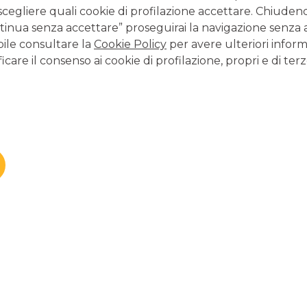
scegliere quali cookie di profilazione accettare. Chiuden
per imparare a gestire i pro
inua senza accettare” proseguirai la navigazione senza at
costi
per effettuare
paga
bile consultare la
Cookie Policy
per avere ulteriori inform
icare il consenso ai cookie di profilazione, propri e di terz
Dedicato ai ragazzi 
a 17 anni
SCOPRI