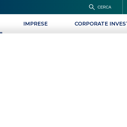
CERCA
IMPRESE
CORPORATE INVE
PRODOTTI
MAGAZINE
cercando un
conto cor
per
scegli