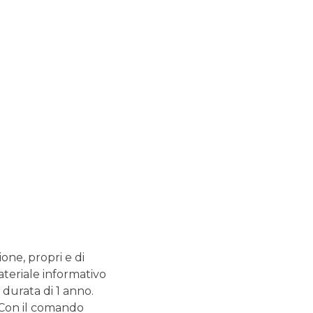
re un conto corrente? Non temere la burocrazia,
tinzione al trasferimento delle utenze, fino al dossier
 grazie al servizio “Passa da noi – Conto”.
nk
ione, propri e di
ateriale informativo
 durata di 1 anno.
. Con il comando
ragazzi con età compresa tra i 12 e i 17 anni