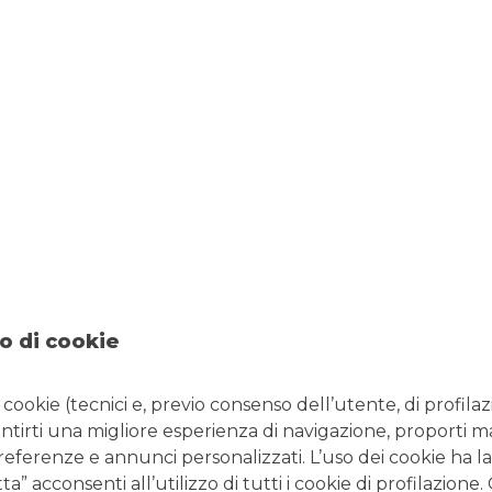
Credi sia complicato sposta
pensiamo a tutto noi: dall’es
titoli! Scopri quanto è facile
SCOPRI
o di cookie
Conto Let’s Ba
i cookie (tecnici e, previo consenso dell’utente, di profilaz
antirti una migliore esperienza di navigazione, proporti m
preferenze e annunci personalizzati. L’uso dei cookie ha la
” acconsenti all’utilizzo di tutti i cookie di profilazione
Facile e smart, l’ideale
per 