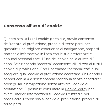
Consenso all’uso di cookie
Il portale con un’ampia gamma di servizi telematici
pensati per gestire online le operazioni bancarie della tua
Questo sito utilizza i cookie (tecnici e, previo consenso
azienda
dell’utente, di profilazione, propri e di terze parti) per
garantirti una migliore esperienza di navigazione, proporti
materiale informativo in linea con le tue preferenze e
ENTRA IN YOUBUSINESS WEB
annunci personalizzati. L’uso dei cookie ha la durata di 1
anno. Selezionando “accetta” acconsenti all’utilizzo di tutti i
cookie di profilazione. Con il comando “personalizza” puoi
scegliere quali cookie di profilazione accettare. Chiudendo il
banner con la X o selezionando “continua senza accettare”
LINK UTILI
proseguirai la navigazione senza attivare i cookie di
CONTATTI E FILIALI
profilazione. É possibile consultare la
Cookie Policy
per
avere ulteriori informazioni sui cookie utilizzati e per
LAVORA CON NOI
modificare il consenso ai cookie di profilazione, propri e di
TERZO SETTORE
terze parti.