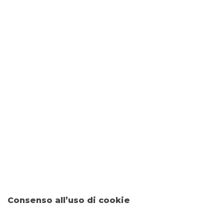
SERVIZI DIGITALI
VICINI DA SEMPRE, ANCHE ON LINE
Identità digitale
SCOPRI
TRASPARENZA
Consenso all’uso di cookie
Messaggio pubblicitario con finalità promozionale. Per le
condizioni economiche e contrattuali fare riferimento ai