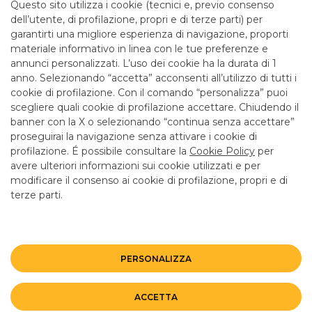
Questo sito utilizza i cookie (tecnici e, previo consenso
fogli informativi disponibili presso le filiali della banca e sul
dell’utente, di profilazione, propri e di terze parti) per
sito nella sezione Trasparenza.
garantirti una migliore esperienza di navigazione, proporti
materiale informativo in linea con le tue preferenze e
annunci personalizzati. L’uso dei cookie ha la durata di 1
anno. Selezionando “accetta” acconsenti all’utilizzo di tutti i
TUTTI I CONTATTI
cookie di profilazione. Con il comando “personalizza” puoi
scegliere quali cookie di profilazione accettare. Chiudendo il
banner con la X o selezionando “continua senza accettare”
LINK UTILI
proseguirai la navigazione senza attivare i cookie di
CONTATTI E FILIALI
profilazione. É possibile consultare la
Cookie Policy
per
avere ulteriori informazioni sui cookie utilizzati e per
LAVORA CON NOI
modificare il consenso ai cookie di profilazione, propri e di
terze parti.
TERZO SETTORE
SICUREZZA
ALTRI SITI DEL GRUPPO
PERSONALIZZA
Mappa del sito
Privacy
Disclaimer
Cookie Policy
ACCETTA