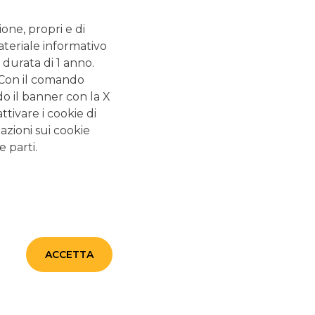
ione, propri e di
ateriale informativo
 durata di 1 anno.
. Con il comando
do il banner con la X
tivare i cookie di
OBIETTIVI
azioni sui cookie
e parti.
PPO DEL BUSINESS
ERNAZIONALITÀ
ACCETTA