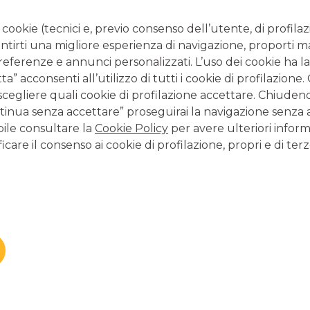
i cookie (tecnici e, previo consenso dell’utente, di profilaz
antirti una migliore esperienza di navigazione, proporti m
preferenze e annunci personalizzati. L’uso dei cookie ha la
” acconsenti all’utilizzo di tutti i cookie di profilazione
scegliere quali cookie di profilazione accettare. Chiuden
inua senza accettare” proseguirai la navigazione senza at
A
bile consultare la
Cookie Policy
per avere ulteriori inform
icare il consenso ai cookie di profilazione, propri e di terz
ONDO GLOBALE
SVILU
NCREMENTARE LA
INT
TIVITÀ