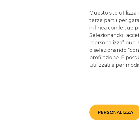
Questo sito utilizza 
terze parti) per gar
in linea con le tue 
Selezionando “accetta
“personalizza” puoi 
o selezionando “cont
DEDICATO 
profilazione. É possi
utilizzati e per modif
IMPRESE RIVOLTE AL M
IMPRESE CHE VOGLIONO I
PROPRIA COMPETI
PERSONALIZZA