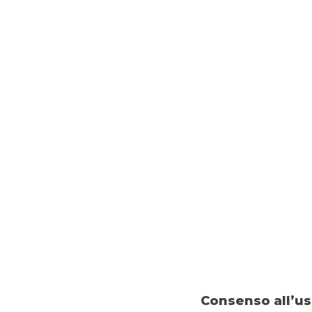
INFORMAZIONI COMMERCIALI
Su imprese e paesi stranieri.
YouWorld
Agevolazio
Affrontare nuovi e consueti mercati internaz
grande mole di notizie necessarie per l’import
molto smart.
Consenso all’us