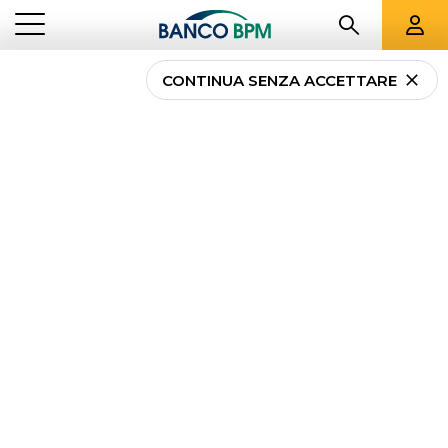
CONTINUA SENZA ACCETTARE
...
HOMEPAGE
LEASING AZIENDALE
Leasing Aziendale
Per la tua impresa o attività mettiamo a tua
disposizione un’ampia offerta di prodotti finanziari
finalizzati a semplificare, migliorare e innovarne la
produttività e la competitività.
LEASING STRUMENTALE: IMPIANTI E
ATTREZZATURE IN LEASING