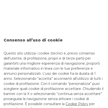
TRASPARENZA
Messaggio pubblicitario con finalità promozionale. Per le
condizioni economiche e contrattuali fare riferimento ai
Consenso all’uso di cookie
fogli informativi disponibili presso le filiali della banca e sul
sito nella sezione Trasparenza. L’erogazione del
Questo sito utilizza i cookie (tecnici e, previo consenso
finanziamento è subordinata alla normale istruttoria da
dell’utente, di profilazione, propri e di terze parti) per
parte della banca.
garantirti una migliore esperienza di navigazione, proporti
materiale informativo in linea con le tue preferenze e
annunci personalizzati. L’uso dei cookie ha la durata di 1
anno. Selezionando “accetta” acconsenti all’utilizzo di tutti i
TUTTI I CONTATTI
cookie di profilazione. Con il comando “personalizza” puoi
scegliere quali cookie di profilazione accettare. Chiudendo il
banner con la X o selezionando “continua senza accettare”
LINK UTILI
proseguirai la navigazione senza attivare i cookie di
CONTATTI E FILIALI
profilazione. É possibile consultare la
Cookie Policy
per