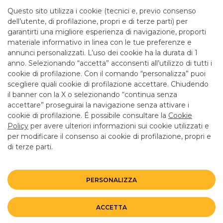
Questo sito utilizza i cookie (tecnici e, previo consenso
dell’utente, di profilazione, propri e di terze parti) per
garantirti una migliore esperienza di navigazione, proporti
TUTTI I CONTATTI
materiale informativo in linea con le tue preferenze e
annunci personalizzati. L’uso dei cookie ha la durata di 1
anno. Selezionando “accetta” acconsenti all’utilizzo di tutti i
LINK UTILI
cookie di profilazione. Con il comando “personalizza” puoi
scegliere quali cookie di profilazione accettare. Chiudendo
CONTATTI E FILIALI
il banner con la X o selezionando “continua senza
LAVORA CON NOI
accettare” proseguirai la navigazione senza attivare i
cookie di profilazione. É possibile consultare la
Cookie
TERZO SETTORE
Policy
per avere ulteriori informazioni sui cookie utilizzati e
SICUREZZA
per modificare il consenso ai cookie di profilazione, propri e
di terze parti.
ALTRI SITI DEL GRUPPO
PERSONALIZZA
Mappa del sito
Privacy
Disclaimer
Cookie Policy
©BANCO BPM GRUPPO BANCARIO
ACCETTA
Rappresentante del Gruppo IVA Banco BPM Partita IVA 10537050964