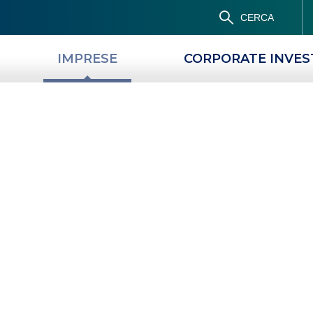
CERCA
IMPRESE
CORPORATE INVE
PRODOTTI
MAGAZINE
nziamenti per l'Im
ditoria sul territorio italiano con soluzi
l supporto in filiale di professionisti alta
i, green, dedicati, agevolati, per l’agroa