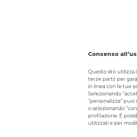
FINANZIAMENTI
F
AGEVOLATI
Consenso all’us
De
Questo sito utilizza 
com
terze parti) per gar
biso
Presentano
tassi di
in linea con le tue 
r
interesse contenuti
e
Selezionando “accetta
soluzioni
“personalizza” puoi 
particolarmente
f
favorevoli
rispetto agli
o selezionando “cont
standard offerti dal
profilazione. É possi
mercato dei prestiti, grazie
utilizzati e per modif
anche alle somme messe
a disposizione da iniziative