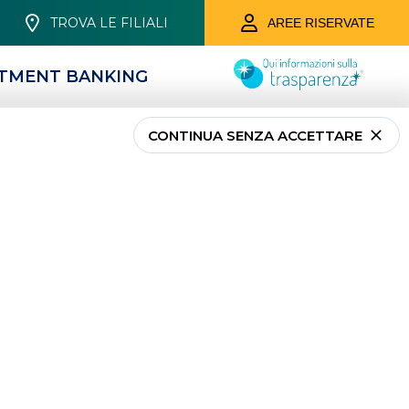
TROVA LE FILIALI
AREE RISERVATE
STMENT BANKING
CONTINUA SENZA ACCETTARE
presa
oni finanziariamente
mente qualificati. I nostri
limentare e il credito