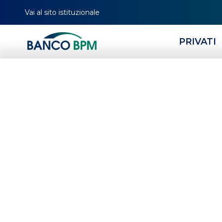
Vai al sito istituzionale
PRIVATI
HOMEPAGE
IMPRESE
FINANZIAMENTI AZIENDALI
Fina
Sosteniamo l’impren
competitive, potenziate da
finanziamenti ordinar