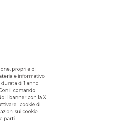
I
SUPPLY CHAIN
FINANCE
ARE
ione, propri e di
ateriale informativo
 durata di 1 anno.
Ottimizza la catena del
. Con il comando
valore finanziario e dai
anco
do il banner con la X
sostegno e
impulso
al
re un
business aziendale
.
tivare i cookie di
ltà
Scopri gli
strumenti
e la
azioni sui cookie
o
piattaforma online
per
e parti.
una gestione dinamica del
capitale circolante.