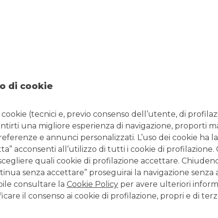
INANZIAMENTI
FINANZIAMENT
CREDITO
PER
o di cookie
CONDOMINIO
L'AGROALIMENT
vi ristrutturare le parti
i cookie (tecnici e, previo consenso dell’utente, di profilaz
uni condominiali? Hai
antirti una migliore esperienza di navigazione, proporti m
gno di riparare il tetto o
preferenze e annunci personalizzati. L’uso dei cookie ha la
ifare le facciate? Vuoi
” acconsenti all’utilizzo di tutti i cookie di profilazione
sostituire la caldaia,
installare i pannelli
Sono le soluzioni di B
scegliere quali cookie di profilazione accettare. Chiuden
otovoltaici o eseguire
BPM studiate per forni
inua senza accettare” proseguirai la navigazione senza at
lavori di isolamento
aiuto finanziario a rea
bile consultare la
Cookie Policy
per avere ulteriori inform
termico? Ecco i
specifiche del
mond
icare il consenso ai cookie di profilazione, propri e di terz
finanziamenti per
agroalimentare
.
valorizzare il tuo