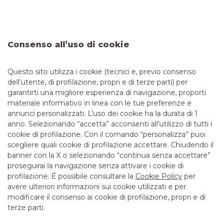
TRASPARENZA
Messaggio pubblicitario con finalità promozionale. Per le
condizioni economiche e contrattuali fare riferimento ai
Consenso all’uso di cookie
fogli informativi disponibili presso le filiali della banca e sul
sito nella sezione Trasparenza. L’erogazione del
Questo sito utilizza i cookie (tecnici e, previo consenso
finanziamento è subordinata alla normale istruttoria da
dell’utente, di profilazione, propri e di terze parti) per
parte della banca.
garantirti una migliore esperienza di navigazione, proporti
materiale informativo in linea con le tue preferenze e
annunci personalizzati. L’uso dei cookie ha la durata di 1
anno. Selezionando “accetta” acconsenti all’utilizzo di tutti i
TUTTI I CONTATTI
cookie di profilazione. Con il comando “personalizza” puoi
scegliere quali cookie di profilazione accettare. Chiudendo il
banner con la X o selezionando “continua senza accettare”
LINK UTILI
proseguirai la navigazione senza attivare i cookie di
CONTATTI E FILIALI
profilazione. É possibile consultare la
Cookie Policy
per
avere ulteriori informazioni sui cookie utilizzati e per
LAVORA CON NOI
modificare il consenso ai cookie di profilazione, propri e di
terze parti.
TERZO SETTORE