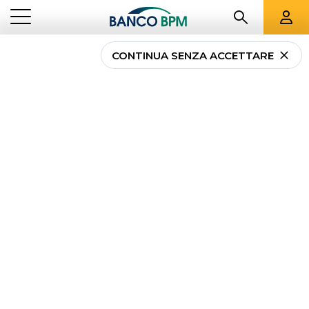
CONTINUA SENZA ACCETTARE
...
HOMEPAGE
INCASSI
Gestione Incassi
Aziendali
Le soluzioni innovative e veloci per la gestione
semplificata degli incassi quotidiani della tua attività
o azienda e la gestione del suo portafoglio.
INCASSI POS