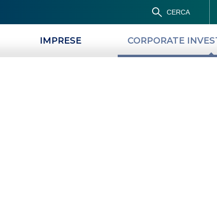
CERCA
IMPRESE
CORPORATE INVE
SOLUTIONS
TRANSACTION BANKING
IN
u
ncasso