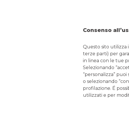
È possibile inc
Consenso all’us
Questo sito utilizza 
terze parti) per gar
PERCHÉ SCEGLIER
in linea con le tue 
Selezionando “accetta
“personalizza” puoi 
o selezionando “cont
Solo chi conosce bene l
profilazione. É possi
utilizzati e per modif
Siamo un grande e solido 
team di professionisti 