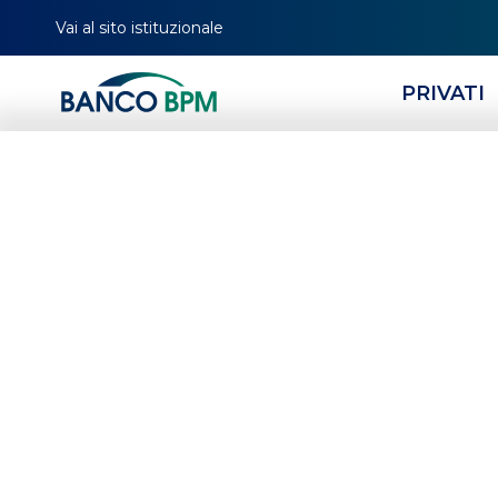
Vai al sito istituzionale
PRIVATI
CHI SIAMO
BUSINESS 
Incassi elettronici s
Estero
Diamo la possibilità alle aziende di
trasmettere online disposizioni di i
sui pagamenti da ricevere