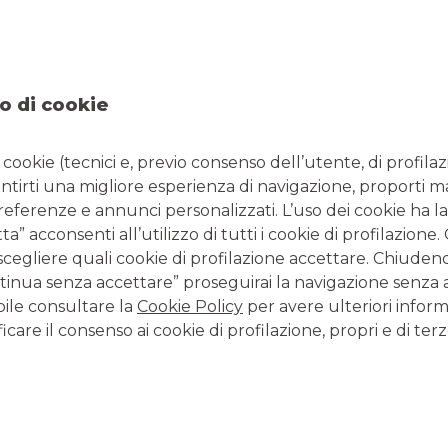
incassare elettronicamente.
assare LCR accettate, non accettate e Bil
o di cookie
i cookie (tecnici e, previo consenso dell’utente, di profilaz
antirti una migliore esperienza di navigazione, proporti m
E LA NOSTRA CONSULENZA E IL
preferenze e annunci personalizzati. L’uso dei cookie ha la
” acconsenti all’utilizzo di tutti i cookie di profilazione
scegliere quali cookie di profilazione accettare. Chiuden
inua senza accettare” proseguirai la navigazione senza at
e imprese Corporate può trovare le soluzi
bile consultare la
Cookie Policy
per avere ulteriori inform
esigenze, spesso complesse.
icare il consenso ai cookie di profilazione, propri e di terz
Gruppo bancario, conosciamo i nostri te
dedicati: per questo siamo il partner ideal