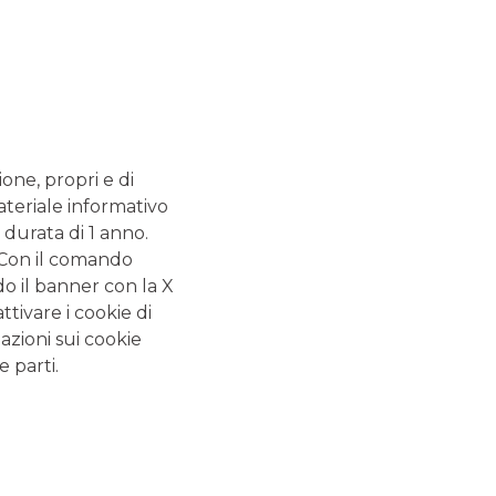
let à Ordre (BOR).
ione, propri e di
ateriale informativo
 NOSTRO SUPPORTO
 durata di 1 anno.
. Con il comando
do il banner con la X
tivare i cookie di
oni ottimali per le loro
azioni sui cookie
e parti.
rritori e disponiamo di un
e per la vostra crescita