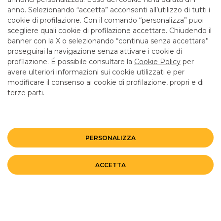
anno. Selezionando “accetta” acconsenti all’utilizzo di tutti i
cookie di profilazione. Con il comando “personalizza” puoi
scegliere quali cookie di profilazione accettare. Chiudendo il
banner con la X o selezionando “continua senza accettare”
LINK UTILI
proseguirai la navigazione senza attivare i cookie di
CONTATTI E FILIALI
profilazione. É possibile consultare la
Cookie Policy
per
avere ulteriori informazioni sui cookie utilizzati e per
LAVORA CON NOI
modificare il consenso ai cookie di profilazione, propri e di
terze parti.
TERZO SETTORE
SICUREZZA
ALTRI SITI DEL GRUPPO
PERSONALIZZA
Mappa del sito
Privacy
Disclaimer
Cookie Policy
ACCETTA
©BANCO BPM GRUPPO BANCARIO
Rappresentante del Gruppo IVA Banco BPM Partita IVA 10537050964