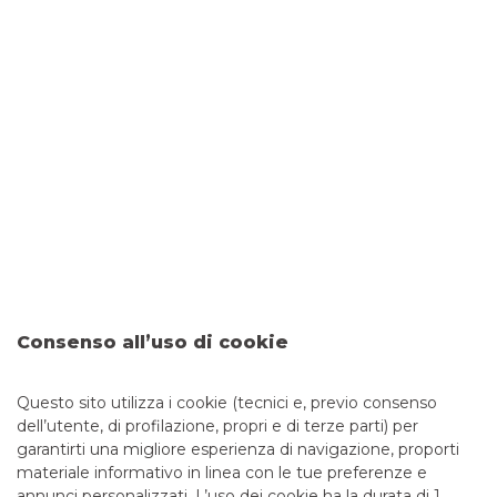
INCLUSIONE
Rendiamo i nostri
prodotti
e
servizi convenienti
ed
accessibili
a tutte le organizzazioni che operano nel
Terzo Settore.
TRASPARENZA
Messaggio pubblicitario a finalità promozionale. Per le
condizioni contrattuali si rinvia ai fogli informativi e/o alla
Consenso all’uso di cookie
documentazione contrattuale disponibili sul
sito
www.bancobpm.it
e presso le filiali della Banca. Per
l’emissione della carta di debito e della carta di credito la
Questo sito utilizza i cookie (tecnici e, previo consenso
Banca si riserva la valutazione dei requisiti necessari alla
dell’utente, di profilazione, propri e di terze parti) per
concessione e dei massimali di spesa da assegnare alla
garantirti una migliore esperienza di navigazione, proporti
stessa.
materiale informativo in linea con le tue preferenze e
annunci personalizzati. L’uso dei cookie ha la durata di 1