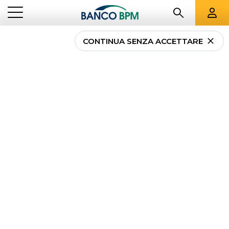
VEDI TUTTI
CONTINUA SENZA ACCETTARE
IL TERZO SETTORE
PRODOTTI DEL TERZO SETTORE
LE NOSTRE STORIE
Prodotti del Terzo Settore
CROWDFUNDING