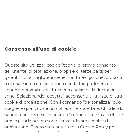
condizioni economiche di tutte le tipologie di mutuo fare
riferimento alle Informazioni Generali sul Credito
Immobiliare offerto a Consumatori disponibili anche presso
le filiali della banca.
L’erogazione del finanziamento è subordinata alla normale
istruttoria da parte della banca. Il credito è garantito da
un’ipoteca sul diritto di proprietà o su altro diritto reale
Consenso all’uso di cookie
avente per oggetto un bene immobile residenziale.
Questo sito utilizza i cookie (tecnici e, previo consenso
dell’utente, di profilazione, propri e di terze parti) per
garantirti una migliore esperienza di navigazione, proporti
materiale informativo in linea con le tue preferenze e
annunci personalizzati. L’uso dei cookie ha la durata di 1
anno. Selezionando “accetta” acconsenti all’utilizzo di tutti i
TUTTI I CONTATTI
cookie di profilazione. Con il comando “personalizza” puoi
scegliere quali cookie di profilazione accettare. Chiudendo il
banner con la X o selezionando “continua senza accettare”
LINK UTILI
proseguirai la navigazione senza attivare i cookie di
CONTATTI E FILIALI
profilazione. É possibile consultare la
Cookie Policy
per