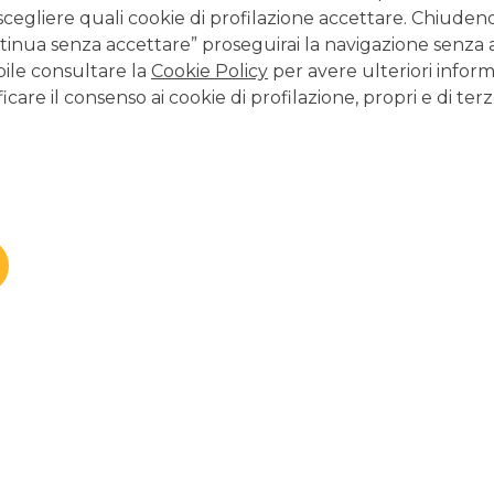
scegliere quali cookie di profilazione accettare. Chiuden
inua senza accettare” proseguirai la navigazione senza at
bile consultare la
Cookie Policy
per avere ulteriori inform
icare il consenso ai cookie di profilazione, propri e di terz
 piano di ammortamento, con le quote di interessi relative
o all’italiana
o popolare oggi, ma è sempre utile conoscerlo. In fondo si
re ad essere una forma di rimborso delle rate conveniente per
amento all’italiana prevede che la rata cambi nel tempo,
 parametri del mutuo che abbiamo appena analizzato. In
o una quota di capitale fissa di 833,33€.