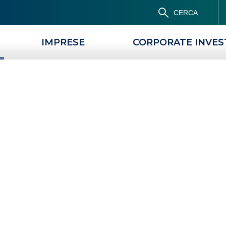
CERCA
IMPRESE
CORPORATE INVE
PRODOTTI
MAGAZINE
li interessi
uo
 CALCOLARE GLI INTERESSI PASSIVI DEL MUTUO