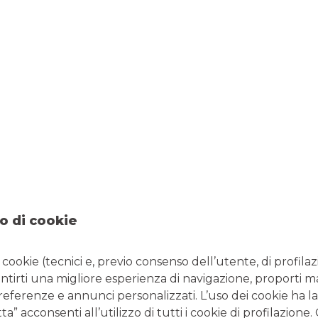
.060,66€
nulla del nostro capitale preso in prestito, gli interessi
sare una
quota di capitale
. Dobbiamo calcolare anche
seconda rata. Per farlo basta una semplice sottrazione.
o di cookie
la generale otterremo:
i cookie (tecnici e, previo consenso dell’utente, di profilaz
antirti una migliore esperienza di navigazione, proporti m
lla seconda rata
. In questo caso non saranno più calcolati su
preferenze e annunci personalizzati. L’uso dei cookie ha la
sato 643,99€ di capitale, quello residuo è di 99.356,01€.
” acconsenti all’utilizzo di tutti i cookie di profilazione