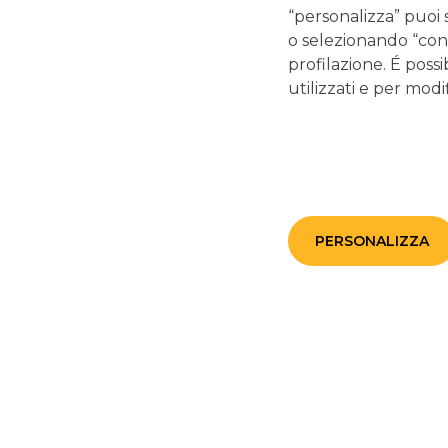
“personalizza” puoi 
In questo caso gli interessi passivi saranno:
o selezionando “cont
Interessi passivi = 99.356,01€ x 0,05 / 12 = 413,98€
profilazione. É possi
utilizzati e per modif
Andando avanti in questo modo possiamo ricavare l’intero
ad ogni rata.
Calcolo degli interessi nel mutu
PERSONALIZZA
Il piano di
ammortamento all’italiana
è decisamente men
tratta di una delle basi della matematica finanziaria, olt
alcuni mutuatari.
In questo caso il calcolo è più semplice, perché l’ammort
mentre la
quota di capitale rimane costante
.
Facciamo subito un esempio concreto, usando gli stessi
questo caso non avremo rate fisse di 1.060,66€, ma avrem