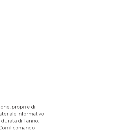
FINANZA PERSONALE: QUANTO NE SAI?
CERTIFICATES
GUIDE CORRELATE
Mutuo: la guida
completa
Comprare casa è un investimento per il futuro che va
programmato con attenzione, soprattutto quando è
necessario richiedere un mutuo. Le variabili in gioco
ione, propri e di
sono diverse, come il tipo di tasso applicato e la
presenza o meno di un garante.
ateriale informativo
 durata di 1 anno.
Surroga mutuo: la
. Con il comando