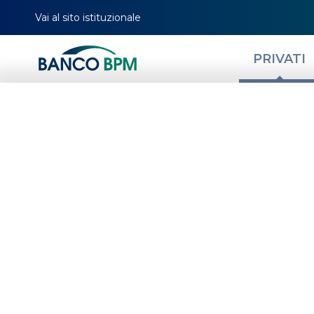
Vai al sito istituzionale
PRIVATI
Come calcolare g
passivi del mut
HOMEPAGE
MAGAZINE
NEWS PRIVATI
REALIZZA I TUOI PROGETTI
COME