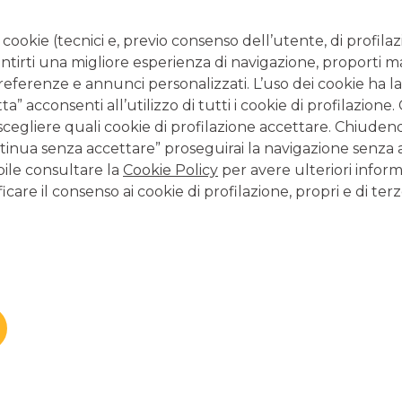
 è necessario ricordare che questa va nella direzione della
i cookie (tecnici e, previo consenso dell’utente, di profilaz
antirti una migliore esperienza di navigazione, proporti m
preferenze e annunci personalizzati. L’uso dei cookie ha la
 cointestato
” acconsenti all’utilizzo di tutti i cookie di profilazione
scegliere quali cookie di profilazione accettare. Chiuden
inua senza accettare” proseguirai la navigazione senza at
bile consultare la
Cookie Policy
per avere ulteriori inform
icare il consenso ai cookie di profilazione, propri e di terz
tuata nel momento della sua apertura, tramite il
deposito
tatario
.
che la procedura per la tipologia cointestata non cambia:
à di comunicare i dati di ogni cointestatario per finalizzare
on sede fisica, sia che si preferisca approfittare dei vantaggi
itolari del conto procedano all’inserimento dei propri dati –
ari per aprire un conto corrente
– alla compilazione della
tualmente alla consegna del contratto. Conclusi questi
a tutti i suoi titolari.