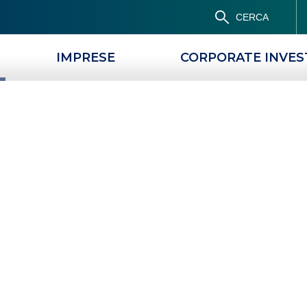
CERCA
IMPRESE
CORPORATE INVE
PRODOTTI
MAGAZINE
cointestato:
 caratteristiche
CONTO CORRENTE COINTESTATO: QUANDO APRIRLO E CARATTERISTICHE