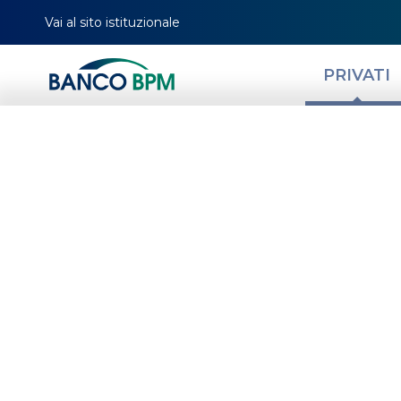
Vai al sito istituzionale
PRIVATI
Conto corrente 
quando aprirlo e
HOMEPAGE
MAGAZINE
NEWS PRIVATI
GESTISCI LA TUA QUOTIDIANITÀ