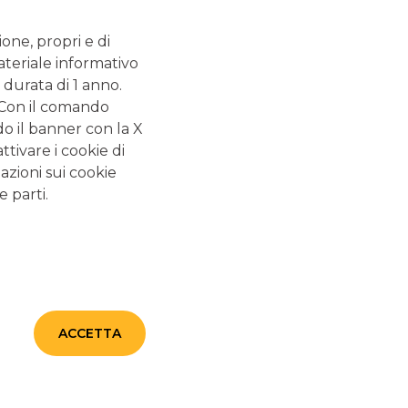
FINANZA PERSONALE: QUANTO NE SAI?
ione, propri e di
CERTIFICATES
ateriale informativo
 durata di 1 anno.
. Con il comando
do il banner con la X
GUIDE CORRELATE
tivare i cookie di
azioni sui cookie
e parti.
Conto corrente: la
guida completa
Il conto corrente è uno strumento a cui non si può
rinunciare, se si vogliono gestire in modo efficiente le
proprie risorse economiche. La funzionalità principale
ACCETTA
dei conti è quella di custodire il proprio denaro in
modo sicuro e utilizzarlo tutte le volte che serve,
tramite i contanti o le carte di pagamento.