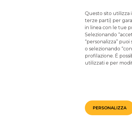
siano i genitori: sebbene la norma possa apparire illogica,
tutela del minore e dei suoi piccoli risparmi.
Questo sito utilizza 
terze parti) per gar
in linea con le tue 
Come aprire un conto corrente
Selezionando “accetta
“personalizza” puoi 
o selezionando “cont
profilazione. É possi
utilizzati e per modif
La cointestazione di un conto corrente deve essere effet
della propria firma originale da parte di ciascun intes
Se già sapete
come aprire un conto corrente
, ricordate 
l’unica differenza sarà infatti rappresentata dalla necessit
l’operazione.
Sia che si decida di appoggiarsi ad un istituto di credito c
PERSONALIZZA
di una
banca online
, sarà infatti necessario che tutti i t
senza dimenticare di
presentare tutti i documenti necess
modulistica e alla deposizione della propria firma contes
passaggi, il
conto corrente cointestato
sarà utilizzabile d