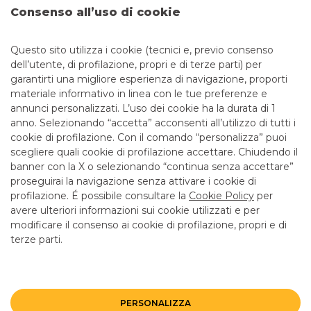
Consenso all’uso di cookie
Il portale con un’ampia gamma di servizi telematici
pensati per gestire online le operazioni bancarie della tua
Questo sito utilizza i cookie (tecnici e, previo consenso
azienda
dell’utente, di profilazione, propri e di terze parti) per
garantirti una migliore esperienza di navigazione, proporti
materiale informativo in linea con le tue preferenze e
ENTRA IN YOUBUSINESS WEB
annunci personalizzati. L’uso dei cookie ha la durata di 1
anno. Selezionando “accetta” acconsenti all’utilizzo di tutti i
cookie di profilazione. Con il comando “personalizza” puoi
scegliere quali cookie di profilazione accettare. Chiudendo il
banner con la X o selezionando “continua senza accettare”
LINK UTILI
proseguirai la navigazione senza attivare i cookie di
CONTATTI E FILIALI
profilazione. É possibile consultare la
Cookie Policy
per
avere ulteriori informazioni sui cookie utilizzati e per
LAVORA CON NOI
modificare il consenso ai cookie di profilazione, propri e di
terze parti.
TERZO SETTORE
SICUREZZA
ALTRI SITI DEL GRUPPO
PERSONALIZZA