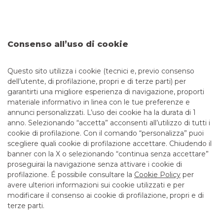
TRASPARENZA
Messaggio pubblicitario con finalità promozionale. Per le
condizioni economiche e contrattuali fare riferimento ai
Consenso all’uso di cookie
fogli informativi disponibili presso le filiali della banca e sul
sito nella sezione Trasparenza. Il rilascio della carta è
Questo sito utilizza i cookie (tecnici e, previo consenso
subordinato alla positiva valutazione di merito da parte della
dell’utente, di profilazione, propri e di terze parti) per
banca.
garantirti una migliore esperienza di navigazione, proporti
materiale informativo in linea con le tue preferenze e
annunci personalizzati. L’uso dei cookie ha la durata di 1
anno. Selezionando “accetta” acconsenti all’utilizzo di tutti i
TUTTI I CONTATTI
cookie di profilazione. Con il comando “personalizza” puoi
scegliere quali cookie di profilazione accettare. Chiudendo il
banner con la X o selezionando “continua senza accettare”
LINK UTILI
proseguirai la navigazione senza attivare i cookie di
CONTATTI E FILIALI
profilazione. É possibile consultare la
Cookie Policy
per
avere ulteriori informazioni sui cookie utilizzati e per
LAVORA CON NOI
modificare il consenso ai cookie di profilazione, propri e di
TERZO SETTORE
terze parti.