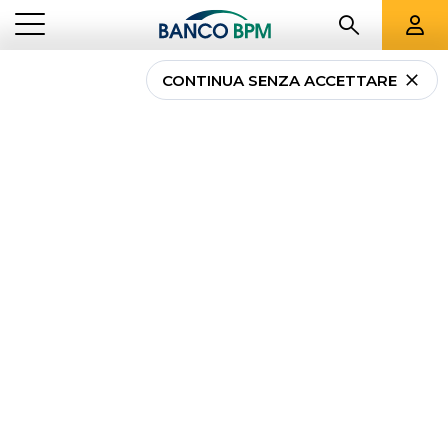
CONTINUA SENZA ACCETTARE
Carte Prepagate
Ricaricabili
Sono la soluzione ideale se desideri avere una valida
alternativa alla carta di credito. Con le carte
prepagate ricaricabili fai prelievi e paghi nel mondo
agli sportelli abilitati a un circuito internazionale,
oltre ad acquistare online.
...
PRIVATI
CARTE PREPAGATE