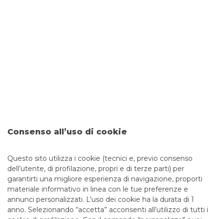
L’erogazione del finanziamento è subordinata alla normale
istruttoria da parte della banca.
Alba Leasing S.p.A. svolge nei confronti della clientela
attività di intermediazione finanziaria ai sensi dell’Articolo
106 del D. Lgs. n. 385 del 1 settembre 1993, Testo Unico
Bancario, attraverso l’attività di concessione di
finanziamenti, in particolare, nella forma della locazione
finanziaria (leasing).
Banco BPM S.p.A. detiene, quale socio di maggioranza
relativa, il 39,19 % delle quote di proprietà di Alba Leasing
S.p.A.
Consenso all’uso di cookie
È in essere un accordo di distribuzione tra Alba Leasing
(finanziatore) e Banco BPM (quale semplice distributore) il
quale ultimo svolge quindi il ruolo di intermediario
Questo sito utilizza i cookie (tecnici e, previo consenso
attraverso i propri canali distributivi e non di finanziatore.
dell’utente, di profilazione, propri e di terze parti) per
garantirti una migliore esperienza di navigazione, proporti
materiale informativo in linea con le tue preferenze e
annunci personalizzati. L’uso dei cookie ha la durata di 1
anno. Selezionando “accetta” acconsenti all’utilizzo di tutti i
TUTTI I CONTATTI