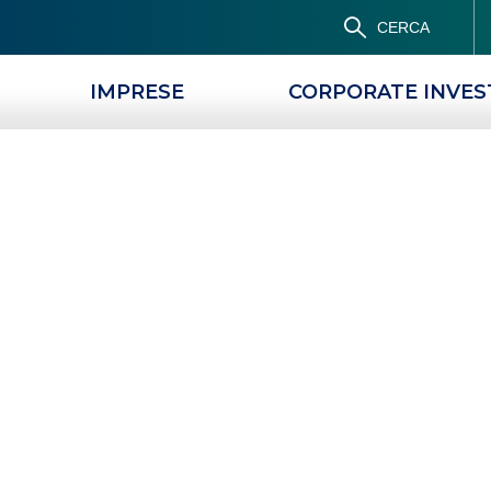
CERCA
IMPRESE
CORPORATE INVE
RODOTTI DEL TERZO SETTORE
LE NOSTRE ST
Le Nostre Storie
OPERATIVE SOCIALI
PROGETTI CROWDFUNDING PER