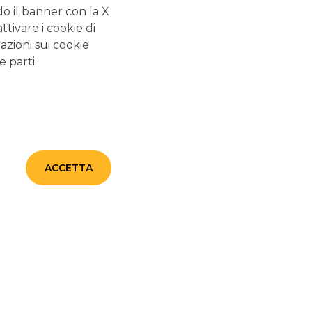
ale Casa Ilaria: progetto e
do il banner con la X
tivare i cookie di
azioni sui cookie
e parti.
ciale Casa Ilaria si trova nel cuore della Toscana, in
e di Montefoscoli. Sorge su una lieve collina in una
a rispetto alle principali vie di comunicazione che
rali e di attrazione turistica della regione
ACCETTA