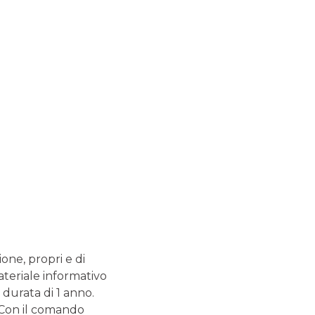
on vedenti: il centro Lions di
 scuola in Europa
zio Cani Guida dei Lions e ausili per la mobilità dei non
tivo preciso di restituire autonomia, indipendenza e
i muoversi, di lavorare, di prendere parte alla vita di tutti
alcun altro
ione, propri e di
ateriale informativo
 durata di 1 anno.
. Con il comando