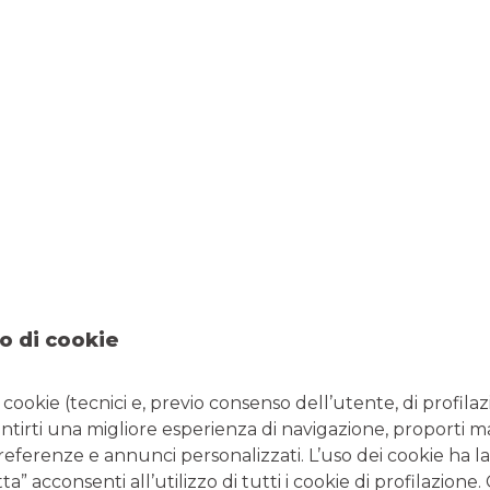
Cani guida per n
Limbiate che fa
30/03/2026
-
Dal 1959, il Servi
vedenti ODV lavora con l’obiet
libertà ai non vedenti: libertà d
i giorni senza dipendere da qu
continua a leggere
o di cookie
ASSOCIAZIONI
i cookie (tecnici e, previo consenso dell’utente, di profilaz
antirti una migliore esperienza di navigazione, proporti m
preferenze e annunci personalizzati. L’uso dei cookie ha la
” acconsenti all’utilizzo di tutti i cookie di profilazione