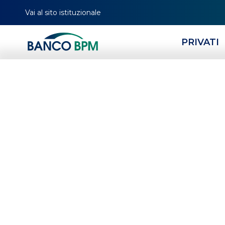
Vai al sito istituzionale
PRIVATI
IL TERZO SETTORE
P
HOMEPAGE
MAGAZINE
TERZO SETTORE
ASSOCIAZIONI
ENTI RELIGIOSI
CO