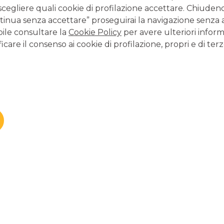
Cooperativa soci
scegliere quali cookie di profilazione accettare. Chiuden
inua senza accettare” proseguirai la navigazione senza at
attività
bile consultare la
Cookie Policy
per avere ulteriori inform
icare il consenso ai cookie di profilazione, propri e di terz
09/02/2026
-
La Cooperativa So
provincia di Pisa, nella frazion
posizione che risulta strategic
collegano i centri storico-cultu
continua a leggere
COOPERATIVE SOCIALI