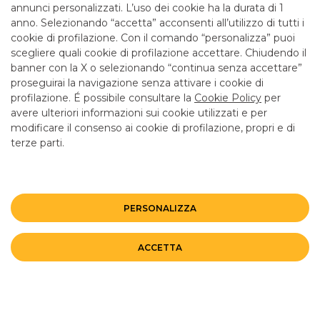
annunci personalizzati. L’uso dei cookie ha la durata di 1
anno. Selezionando “accetta” acconsenti all’utilizzo di tutti i
cookie di profilazione. Con il comando “personalizza” puoi
scegliere quali cookie di profilazione accettare. Chiudendo il
banner con la X o selezionando “continua senza accettare”
LINK UTILI
proseguirai la navigazione senza attivare i cookie di
CONTATTI E FILIALI
profilazione. É possibile consultare la
Cookie Policy
per
avere ulteriori informazioni sui cookie utilizzati e per
LAVORA CON NOI
modificare il consenso ai cookie di profilazione, propri e di
terze parti.
TERZO SETTORE
SICUREZZA
ALTRI SITI DEL GRUPPO
PERSONALIZZA
Mappa del sito
Privacy
Disclaimer
Cookie Policy
ACCETTA
©BANCO BPM GRUPPO BANCARIO
Rappresentante del Gruppo IVA Banco BPM Partita IVA 10537050964