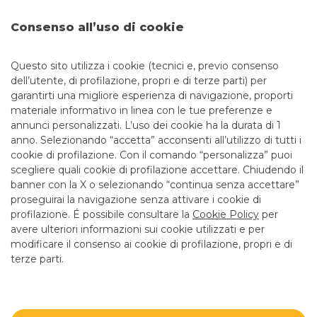
Consenso all’uso di cookie
Questo sito utilizza i cookie (tecnici e, previo consenso
RISULTATI
dell’utente, di profilazione, propri e di terze parti) per
garantirti una migliore esperienza di navigazione, proporti
Condividiamo gli obiettivi delle nostre organizzazioni
materiale informativo in linea con le tue preferenze e
clienti e le prospettive del settore italiano dell’economia
annunci personalizzati. L’uso dei cookie ha la durata di 1
ad impatto sociale.
anno. Selezionando “accetta” acconsenti all’utilizzo di tutti i
cookie di profilazione. Con il comando “personalizza” puoi
scegliere quali cookie di profilazione accettare. Chiudendo il
banner con la X o selezionando “continua senza accettare”
LINK UTILI
proseguirai la navigazione senza attivare i cookie di
CONTATTI E FILIALI
profilazione. É possibile consultare la
Cookie Policy
per
avere ulteriori informazioni sui cookie utilizzati e per
LAVORA CON NOI
modificare il consenso ai cookie di profilazione, propri e di
TERZO SETTORE
terze parti.
SICUREZZA
ALTRI SITI DEL GRUPPO