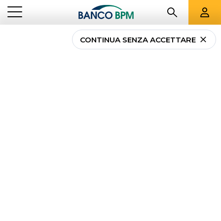
VEDI TUTTI
CONTINUA SENZA ACCETTARE
...
MAGAZINE
COOPERATIVE SOCIALI
Cosa facciamo per le
Cooperative Sociali
IL TERZO SETTORE
Sosteniamo con
cura
lo
s
viluppo
e il
progresso
delle realtà di cooperazione
PRODOTTI DEL TERZO SETTORE
sociale, con prodotti e servizi che favoriscono
le loro attività, dai più tradizionali campi
LE NOSTRE STORIE
dell’
a
ssistenza
alla persona, ai
s
ettori
emergenti
e di frontiera.
CROWDFUNDING