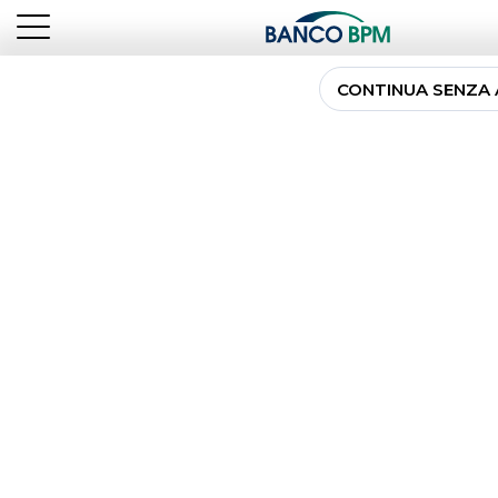
CONTINUA SENZA
Garanzie Internazionali
Soluzioni evolute volte a garantire le obbligazioni di
un debitore estero