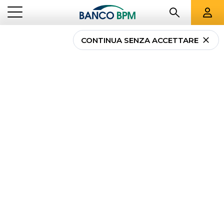
CONTINUA SENZA ACCETTARE
...
PRIVATI
RISPARMIO E INVESTIMENTO
Investimenti Bancari e
Piani di Risparmio
Costruisci il
tuo capitale
e metti al sicuro il
futuro
della tua famiglia
con le nostre proposte di
investimento e risparmio, studiate per cogliere le
opportunità dei mercati e realizzare i tuoi obiettivi.
Affidati ai nostri consulenti per scegliere gli
strumenti più adatti alle tue esigenze e al tuo
profilo finanziario.