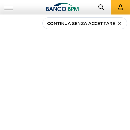
CONTINUA SENZA ACCETTARE
...
TUTTE LE FILIALI
AV
Tutte le filiali
Banco
BPM a
Avellino
e
provincia
Banco BPM - Banca Popolare di Novara
AVELLINO
- 01470
Via Mancini, 44