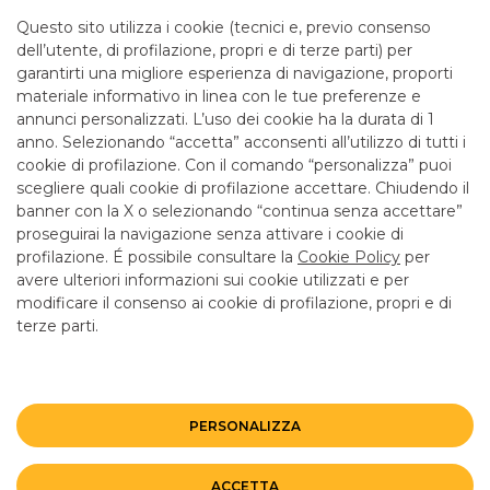
Orario: Da lunedì a giovedì 08.20 - 13.20 14.30 - 16.30 e
venerdì 08.20 - 13.20 14.30 - 16.00 per consulenza.
Questo sito utilizza i cookie (tecnici e, previo consenso
Cassa solo la mattina fino alle 12.55
dell’utente, di profilazione, propri e di terze parti) per
garantirti una migliore esperienza di navigazione, proporti
CAB
75740
ABI
05034
materiale informativo in linea con le tue preferenze e
Bancomat
SI
, ATM con versamento
NO
annunci personalizzati. L’uso dei cookie ha la durata di 1
Entra in filiale
anno. Selezionando “accetta” acconsenti all’utilizzo di tutti i
cookie di profilazione. Con il comando “personalizza” puoi
scegliere quali cookie di profilazione accettare. Chiudendo il
banner con la X o selezionando “continua senza accettare”
LINK UTILI
proseguirai la navigazione senza attivare i cookie di
CONTATTI E FILIALI
profilazione. É possibile consultare la
Cookie Policy
per
avere ulteriori informazioni sui cookie utilizzati e per
LAVORA CON NOI
modificare il consenso ai cookie di profilazione, propri e di
terze parti.
TERZO SETTORE
SICUREZZA
ALTRI SITI DEL GRUPPO
PERSONALIZZA
Mappa del sito
Privacy
Disclaimer
Cookie Policy
ACCETTA