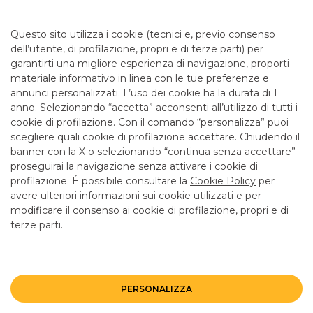
Da lunedì a giovedì 08.20 - 13.20 14.30 - 16.30 e venerdì
08.20 - 13.20 14.30 - 16.00 per consulenza. Cassa solo la
Questo sito utilizza i cookie (tecnici e, previo consenso
mattina fino alle 12.55
dell’utente, di profilazione, propri e di terze parti) per
garantirti una migliore esperienza di navigazione, proporti
materiale informativo in linea con le tue preferenze e
SERVIZI
annunci personalizzati. L’uso dei cookie ha la durata di 1
anno. Selezionando “accetta” acconsenti all’utilizzo di tutti i
cookie di profilazione. Con il comando “personalizza” puoi
Bancomat SI
scegliere quali cookie di profilazione accettare. Chiudendo il
banner con la X o selezionando “continua senza accettare”
LINK UTILI
proseguirai la navigazione senza attivare i cookie di
CONTATTI E FILIALI
profilazione. É possibile consultare la
Cookie Policy
per
avere ulteriori informazioni sui cookie utilizzati e per
LAVORA CON NOI
modificare il consenso ai cookie di profilazione, propri e di
terze parti.
TERZO SETTORE
SICUREZZA
ALTRI SITI DEL GRUPPO
PERSONALIZZA