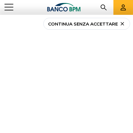
CONTINUA SENZA ACCETTARE
...
EMILIA ROMAGNA
00419
Banco BPM - Banco
S. Geminiano e S.
Prospero
MODENA
-
Agenzia
00419
CAB 12907 - ABI 05034