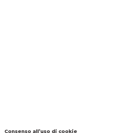
DOVE SIAMO
Via Fratelli Rosselli, 278
41100 MODENA
CONTATTI
Tel:
059440703
Fax: 0452030471
Email:
filiale.00419@bancobpm.it
ORARI
Consenso all’uso di cookie