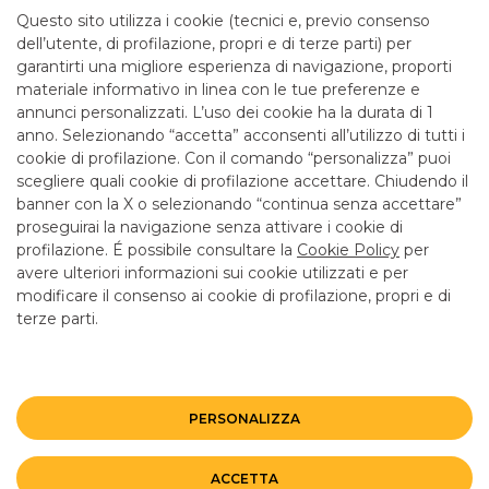
mattina fino alle 12.55
Questo sito utilizza i cookie (tecnici e, previo consenso
dell’utente, di profilazione, propri e di terze parti) per
garantirti una migliore esperienza di navigazione, proporti
SERVIZI
materiale informativo in linea con le tue preferenze e
annunci personalizzati. L’uso dei cookie ha la durata di 1
anno. Selezionando “accetta” acconsenti all’utilizzo di tutti i
ATM con versamento SI
cookie di profilazione. Con il comando “personalizza” puoi
Bancomat SI
scegliere quali cookie di profilazione accettare. Chiudendo il
banner con la X o selezionando “continua senza accettare”
LINK UTILI
proseguirai la navigazione senza attivare i cookie di
CONTATTI E FILIALI
profilazione. É possibile consultare la
Cookie Policy
per
avere ulteriori informazioni sui cookie utilizzati e per
LAVORA CON NOI
modificare il consenso ai cookie di profilazione, propri e di
terze parti.
TERZO SETTORE
SICUREZZA
ALTRI SITI DEL GRUPPO
PERSONALIZZA
Mappa del sito
Privacy
Disclaimer
Cookie Policy
ACCETTA