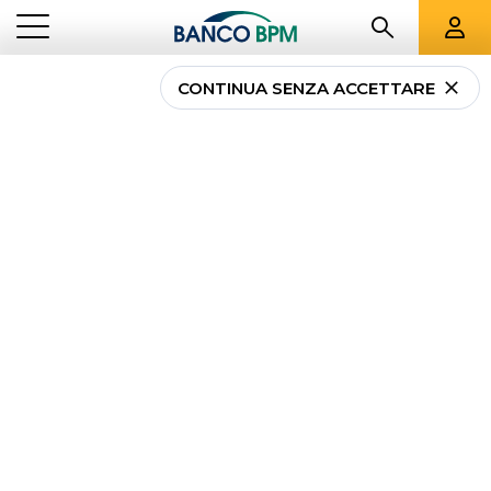
CONTINUA SENZA ACCETTARE
...
LAZIO
00103
Banco BPM - Banca
Popolare di Novara
ROMA
-
Agenzia
00103
CAB 03214 - ABI 05034