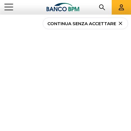
CONTINUA SENZA ACCETTARE
...
LAZIO
02182
Banco BPM - Banca
Popolare di Novara
ROMA
-
Agenzia
02182
CAB 03227 - ABI 05034