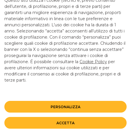
Questo sito utilizza i cookie (tecnici e, previo consenso
mattina fino alle 12.55
dell’utente, di profilazione, propri e di terze parti) per
garantirti una migliore esperienza di navigazione, proporti
materiale informativo in linea con le tue preferenze e
SERVIZI
annunci personalizzati. L’uso dei cookie ha la durata di 1
anno. Selezionando “accetta” acconsenti all’utilizzo di tutti i
cookie di profilazione. Con il comando “personalizza” puoi
Bancomat SI
scegliere quali cookie di profilazione accettare. Chiudendo il
banner con la X o selezionando “continua senza accettare”
LINK UTILI
proseguirai la navigazione senza attivare i cookie di
CONTATTI E FILIALI
profilazione. É possibile consultare la
Cookie Policy
per
avere ulteriori informazioni sui cookie utilizzati e per
LAVORA CON NOI
modificare il consenso ai cookie di profilazione, propri e di
terze parti.
TERZO SETTORE
SICUREZZA
ALTRI SITI DEL GRUPPO
PERSONALIZZA
Mappa del sito
Privacy
Disclaimer
Cookie Policy
ACCETTA
©BANCO BPM GRUPPO BANCARIO