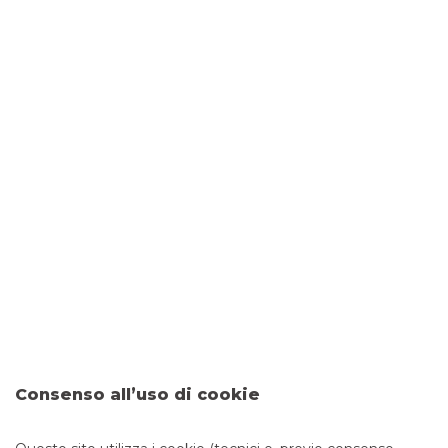
DOVE SIAMO
Via Bevagna, 22/24
00191 ROMA
CONTATTI
Tel:
063335215
Fax: 0458254516
Email:
filiale.02182@bancobpm.it
ORARI
Consenso all’uso di cookie
Da lunedì a giovedì 08.20 - 13.20 14.30 - 16.30 e venerdì
08.20 - 13.20 14.30 - 16.00 per consulenza. Cassa solo la