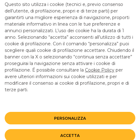
Questo sito utilizza i cookie (tecnici e, previo consenso
ALTRI SITI DEL GRUPPO
dell’utente, di profilazione, propri e di terze parti) per
garantirti una migliore esperienza di navigazione, proporti
materiale informativo in linea con le tue preferenze e
annunci personalizzati. L’uso dei cookie ha la durata di 1
Mappa del sito
Privacy
Disclaimer
Cookie Policy
anno. Selezionando “accetta” acconsenti all’utilizzo di tutti i
©BANCO BPM GRUPPO BANCARIO
cookie di profilazione. Con il comando “personalizza” puoi
Rappresentante del Gruppo IVA Banco BPM Partita IVA 10537050964
scegliere quali cookie di profilazione accettare. Chiudendo il
banner con la X o selezionando “continua senza accettare”
proseguirai la navigazione senza attivare i cookie di
profilazione. É possibile consultare la
Cookie Policy
per
avere ulteriori informazioni sui cookie utilizzati e per
modificare il consenso ai cookie di profilazione, propri e di
terze parti.
PERSONALIZZA
ACCETTA