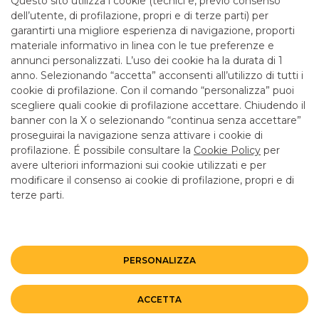
Questo sito utilizza i cookie (tecnici e, previo consenso
12.55 solo lun, merc e ven.
dell’utente, di profilazione, propri e di terze parti) per
garantirti una migliore esperienza di navigazione, proporti
materiale informativo in linea con le tue preferenze e
SERVIZI
annunci personalizzati. L’uso dei cookie ha la durata di 1
anno. Selezionando “accetta” acconsenti all’utilizzo di tutti i
cookie di profilazione. Con il comando “personalizza” puoi
Bancomat SI
scegliere quali cookie di profilazione accettare. Chiudendo il
banner con la X o selezionando “continua senza accettare”
LINK UTILI
proseguirai la navigazione senza attivare i cookie di
CONTATTI E FILIALI
profilazione. É possibile consultare la
Cookie Policy
per
avere ulteriori informazioni sui cookie utilizzati e per
LAVORA CON NOI
modificare il consenso ai cookie di profilazione, propri e di
terze parti.
TERZO SETTORE
SICUREZZA
ALTRI SITI DEL GRUPPO
PERSONALIZZA
Mappa del sito
Privacy
Disclaimer
Cookie Policy
ACCETTA
©BANCO BPM GRUPPO BANCARIO