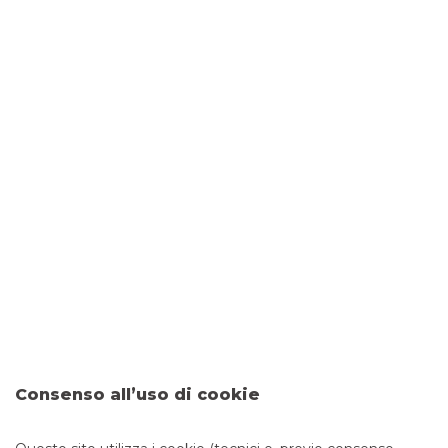
DOVE SIAMO
Via Alzeni, 7
26017 TRESCORE CREMASCO
CONTATTI
Tel:
0373274508
Fax: 0458254332
Email:
filiale.02533@bancobpm.it
ORARI
Consenso all’uso di cookie
Da lunedì a giovedì 08.20 - 13.20 14.30 - 16.30 e venerdì
08.20 - 13.20 14.30 - 16.00 per consulenza. Cassa 08.20 -