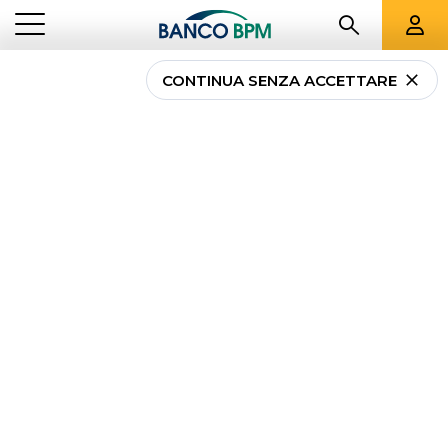
CONTINUA SENZA ACCETTARE
...
LOMBARDIA
02533
Banco BPM - Banca
Popolare di Crema
TRESCORE CREMASCO
-
Agenzia
02533
CAB 57260 - ABI 05034