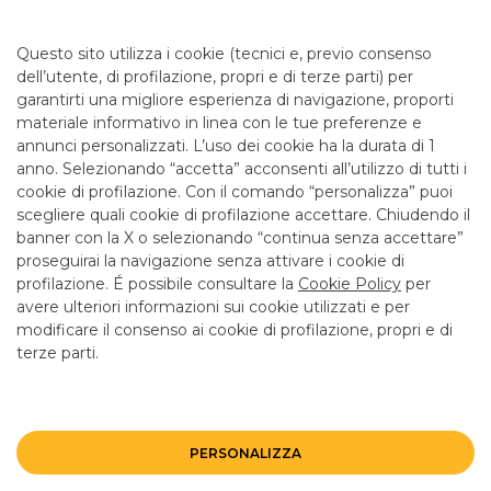
Da lunedì a giovedì 08.20 - 13.20 14.30 - 16.30 e venerdì
08.20 - 13.20 14.30 - 16.00 per consulenza. Cassa solo la
Questo sito utilizza i cookie (tecnici e, previo consenso
mattina fino alle 12.55
dell’utente, di profilazione, propri e di terze parti) per
garantirti una migliore esperienza di navigazione, proporti
materiale informativo in linea con le tue preferenze e
SERVIZI
annunci personalizzati. L’uso dei cookie ha la durata di 1
anno. Selezionando “accetta” acconsenti all’utilizzo di tutti i
cookie di profilazione. Con il comando “personalizza” puoi
Bancomat SI
scegliere quali cookie di profilazione accettare. Chiudendo il
banner con la X o selezionando “continua senza accettare”
LINK UTILI
proseguirai la navigazione senza attivare i cookie di
CONTATTI E FILIALI
profilazione. É possibile consultare la
Cookie Policy
per
avere ulteriori informazioni sui cookie utilizzati e per
LAVORA CON NOI
modificare il consenso ai cookie di profilazione, propri e di
terze parti.
TERZO SETTORE
SICUREZZA
ALTRI SITI DEL GRUPPO
PERSONALIZZA