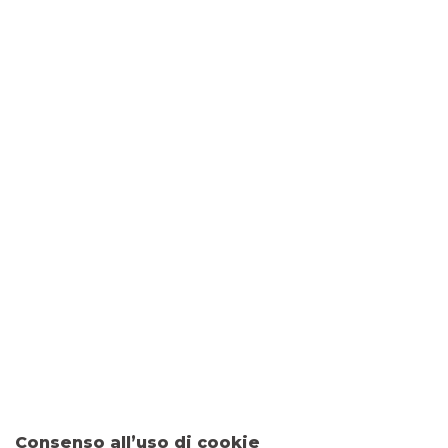
DOVE SIAMO
VIA G. GARIBALDI, 25
26038 TORRE DE' PICENARDI
CONTATTI
Tel:
037594495
Fax: 0458254298
Email:
filiale.02994@bancobpm.it
ORARI
Consenso all’uso di cookie