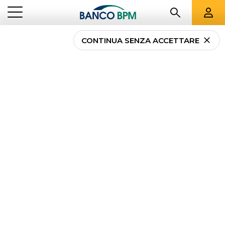
CONTINUA SENZA ACCETTARE
...
LOMBARDIA
02994
Banco BPM - Banca
Popolare di
Cremona
TORRE DE' PICENARDI
-
Agenzia
02994
CAB 57250 - ABI 05034