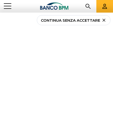
CONTINUA SENZA ACCETTARE
...
LOMBARDIA
01157
Banco BPM - Banca
Popolare di Milano
LENTATE SUL SEVESO
-
Agenzia
01157
CAB 33242 - ABI 05034