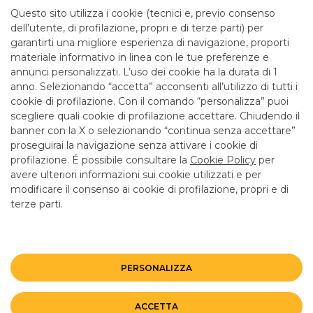
mattina fino alle 12.55
Questo sito utilizza i cookie (tecnici e, previo consenso
dell’utente, di profilazione, propri e di terze parti) per
garantirti una migliore esperienza di navigazione, proporti
SERVIZI
materiale informativo in linea con le tue preferenze e
annunci personalizzati. L’uso dei cookie ha la durata di 1
anno. Selezionando “accetta” acconsenti all’utilizzo di tutti i
ATM con versamento SI
cookie di profilazione. Con il comando “personalizza” puoi
Bancomat SI
scegliere quali cookie di profilazione accettare. Chiudendo il
banner con la X o selezionando “continua senza accettare”
LINK UTILI
proseguirai la navigazione senza attivare i cookie di
CONTATTI E FILIALI
profilazione. É possibile consultare la
Cookie Policy
per
avere ulteriori informazioni sui cookie utilizzati e per
LAVORA CON NOI
modificare il consenso ai cookie di profilazione, propri e di
terze parti.
TERZO SETTORE
SICUREZZA
ALTRI SITI DEL GRUPPO
PERSONALIZZA
Mappa del sito
Privacy
Disclaimer
Cookie Policy
ACCETTA