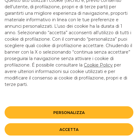
Questo sito utilizza i cookie (tecnici e, previo consenso
mattina fino alle 12.55
dell’utente, di profilazione, propri e di terze parti) per
garantirti una migliore esperienza di navigazione, proporti
materiale informativo in linea con le tue preferenze e
SERVIZI
annunci personalizzati. L’uso dei cookie ha la durata di 1
anno. Selezionando “accetta” acconsenti all’utilizzo di tutti i
cookie di profilazione. Con il comando “personalizza” puoi
Bancomat SI
scegliere quali cookie di profilazione accettare. Chiudendo il
banner con la X o selezionando “continua senza accettare”
LINK UTILI
proseguirai la navigazione senza attivare i cookie di
CONTATTI E FILIALI
profilazione. É possibile consultare la
Cookie Policy
per
avere ulteriori informazioni sui cookie utilizzati e per
LAVORA CON NOI
modificare il consenso ai cookie di profilazione, propri e di
terze parti.
TERZO SETTORE
SICUREZZA
ALTRI SITI DEL GRUPPO
PERSONALIZZA
Mappa del sito
Privacy
Disclaimer
Cookie Policy
ACCETTA
©BANCO BPM GRUPPO BANCARIO