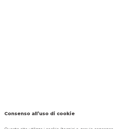
DOVE SIAMO
VIA IGNAZIO BOSSI, 56
20027 RESCALDINA
CONTATTI
Tel:
0331466511
Fax: 0331579863
Email:
filiale.01203@bancobpm.it
ORARI
Consenso all’uso di cookie
Da lunedì a giovedì 08.20 - 13.20 14.30 - 16.30 e venerdì
08.20 - 13.20 14.30 - 16.00 per consulenza. Cassa solo la