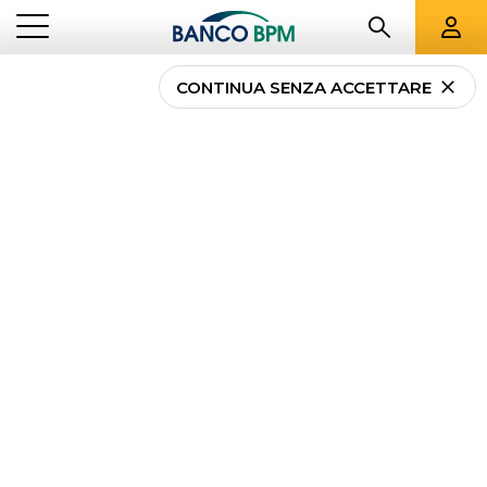
CONTINUA SENZA ACCETTARE
...
LOMBARDIA
01203
Banco BPM - Banca
Popolare di Milano
RESCALDINA
-
Agenzia
01203
CAB 33640 - ABI 05034