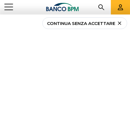
CONTINUA SENZA ACCETTARE
...
TUTTE LE FILIALI
PU
Tutte le filiali
Banco
BPM a
Pesaro e Urbino
e provincia
Banco BPM - Banco S. Geminiano e S. Prospero
PESARO
- 00482
VIA MAMELI, 70