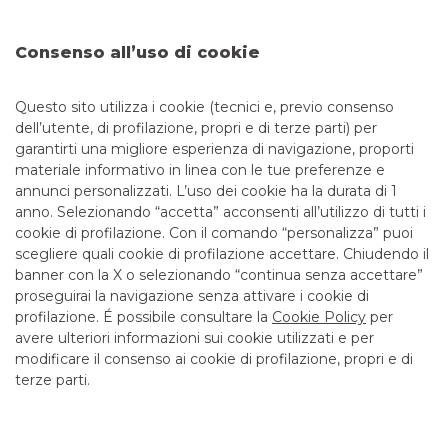
Tel: 072123008
Email: filiale.00482@bancobpm.it
Consenso all’uso di cookie
Fax: 0458254369
Orario: Da lunedì a giovedì 08.20 - 13.20 14.30 - 16.30 e
venerdì 08.20 - 13.20 14.30 - 16.00 per consulenza.
Questo sito utilizza i cookie (tecnici e, previo consenso
Cassa solo la mattina fino alle 12.55
dell’utente, di profilazione, propri e di terze parti) per
garantirti una migliore esperienza di navigazione, proporti
CAB
13301
ABI
05034
materiale informativo in linea con le tue preferenze e
Bancomat
SI
, ATM con versamento
NO
annunci personalizzati. L’uso dei cookie ha la durata di 1
Entra in filiale
anno. Selezionando “accetta” acconsenti all’utilizzo di tutti i
cookie di profilazione. Con il comando “personalizza” puoi
scegliere quali cookie di profilazione accettare. Chiudendo il
banner con la X o selezionando “continua senza accettare”
LINK UTILI
proseguirai la navigazione senza attivare i cookie di
CONTATTI E FILIALI
profilazione. É possibile consultare la
Cookie Policy
per
avere ulteriori informazioni sui cookie utilizzati e per
LAVORA CON NOI
modificare il consenso ai cookie di profilazione, propri e di
terze parti.
TERZO SETTORE
SICUREZZA
ALTRI SITI DEL GRUPPO