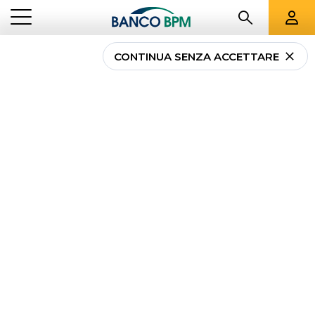
CONTINUA SENZA ACCETTARE
...
TOSCANA
02661
Banco BPM - Cassa
di Risparmio di
Lucca Pisa Livorno
PRATO
-
Agenzia
02661
CAB 21565 - ABI 05034