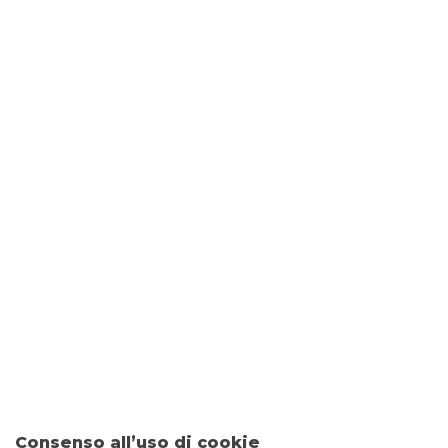
DOVE SIAMO
Via Terracini, 1
59100 PRATO
CONTATTI
Tel:
0574442102
Fax: 0458255254
Email:
filiale.02661@bancobpm.it
ORARI
Consenso all’uso di cookie