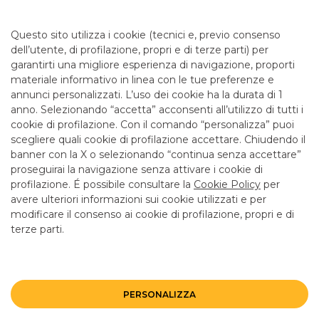
Da lunedì a giovedì 08.20 - 13.20 14.30 - 16.30 e venerdì
08.20 - 13.20 14.30 - 16.00 per consulenza. Cassa 08.20 -
Questo sito utilizza i cookie (tecnici e, previo consenso
12.55 solo lun, merc e ven.
dell’utente, di profilazione, propri e di terze parti) per
garantirti una migliore esperienza di navigazione, proporti
materiale informativo in linea con le tue preferenze e
SERVIZI
annunci personalizzati. L’uso dei cookie ha la durata di 1
anno. Selezionando “accetta” acconsenti all’utilizzo di tutti i
cookie di profilazione. Con il comando “personalizza” puoi
Bancomat SI
scegliere quali cookie di profilazione accettare. Chiudendo il
banner con la X o selezionando “continua senza accettare”
LINK UTILI
proseguirai la navigazione senza attivare i cookie di
CONTATTI E FILIALI
profilazione. É possibile consultare la
Cookie Policy
per
avere ulteriori informazioni sui cookie utilizzati e per
LAVORA CON NOI
modificare il consenso ai cookie di profilazione, propri e di
terze parti.
TERZO SETTORE
SICUREZZA
ALTRI SITI DEL GRUPPO
PERSONALIZZA