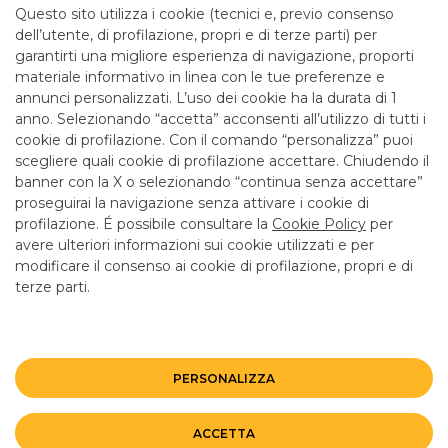
Questo sito utilizza i cookie (tecnici e, previo consenso
ALTRI SITI DEL GRUPPO
dell’utente, di profilazione, propri e di terze parti) per
garantirti una migliore esperienza di navigazione, proporti
materiale informativo in linea con le tue preferenze e
annunci personalizzati. L’uso dei cookie ha la durata di 1
Mappa del sito
Privacy
Disclaimer
Cookie Policy
anno. Selezionando “accetta” acconsenti all’utilizzo di tutti i
©BANCO BPM GRUPPO BANCARIO
cookie di profilazione. Con il comando “personalizza” puoi
Rappresentante del Gruppo IVA Banco BPM Partita IVA 10537050964
scegliere quali cookie di profilazione accettare. Chiudendo il
banner con la X o selezionando “continua senza accettare”
proseguirai la navigazione senza attivare i cookie di
profilazione. É possibile consultare la
Cookie Policy
per
avere ulteriori informazioni sui cookie utilizzati e per
modificare il consenso ai cookie di profilazione, propri e di
terze parti.
PERSONALIZZA
ACCETTA