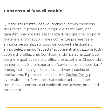
DOVE SIAMO
Consenso all’uso di cookie
VIA RIALTO, 16
35012 CAMPOSAMPIERO
Questo sito utilizza i cookie (tecnici e, previo consenso
dell’utente, di profilazione, propri e di terze parti) per
garantirti una migliore esperienza di navigazione, proporti
CONTATTI
materiale informativo in linea con le tue preferenze e
annunci personalizzati. L’uso dei cookie ha la durata di 1
anno. Selezionando “accetta” acconsenti all’utilizzo di tutti i
Tel:
0495795689
cookie di profilazione. Con il comando “personalizza” puoi
Email:
centroimprese.06017@pec.bancobpmspa.it
scegliere quali cookie di profilazione accettare. Chiudendo il
banner con la X o selezionando “continua senza accettare”
LINK UTILI
proseguirai la navigazione senza attivare i cookie di
CONTATTI E FILIALI
profilazione. É possibile consultare la
Cookie Policy
per
avere ulteriori informazioni sui cookie utilizzati e per
LAVORA CON NOI
modificare il consenso ai cookie di profilazione, propri e di
terze parti.
TERZO SETTORE
SICUREZZA
ALTRI SITI DEL GRUPPO