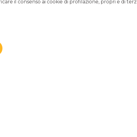
icare il consenso ai cookie di profilazione, propri e di terz
A
NI STRUMENTALI E
SUPPO
IZI
CRESCITA NEI
RCATO GLOBALE
NCREMENTARE LA
TIVITÀ
FOGLI INFORMATIVI
di voltura polizza assicurativa credito fornitore - SACE