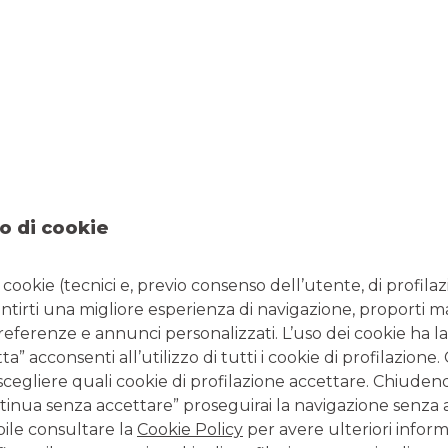
crediti
.
 TUA CONTROPARTE COMMERCIALE
 beneficiare della dilazione nel pagamen
o di cookie
 per garantire il buon esito dello stesso.
i cookie (tecnici e, previo consenso dell’utente, di profilaz
antirti una migliore esperienza di navigazione, proporti m
preferenze e annunci personalizzati. L’uso dei cookie ha la
” acconsenti all’utilizzo di tutti i cookie di profilazione
scegliere quali cookie di profilazione accettare. Chiuden
inua senza accettare” proseguirai la navigazione senza at
bile consultare la
Cookie Policy
per avere ulteriori inform