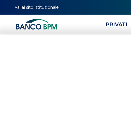
Vai al sito istituzionale
PRIVATI
Sconto di titoli camb
assistiti dalla voltur
della polizza assicur
credito fornitore e
da SACE Spa