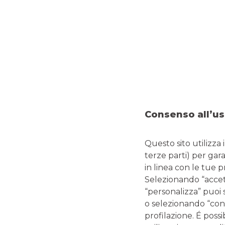
I VANTAGGI PER LA
L’acquirente estero potrà
Consenso all’us
al sistema bancario locale
Questo sito utilizza 
terze parti) per gar
in linea con le tue 
Selezionando “accetta
“personalizza” puoi 
o selezionando “cont
profilazione. É possi