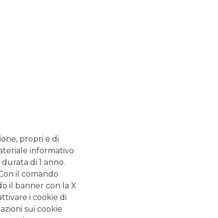
to senza dover ricorrere
ione, propri e di
ateriale informativo
 durata di 1 anno.
. Con il comando
do il banner con la X
tivare i cookie di
azioni sui cookie