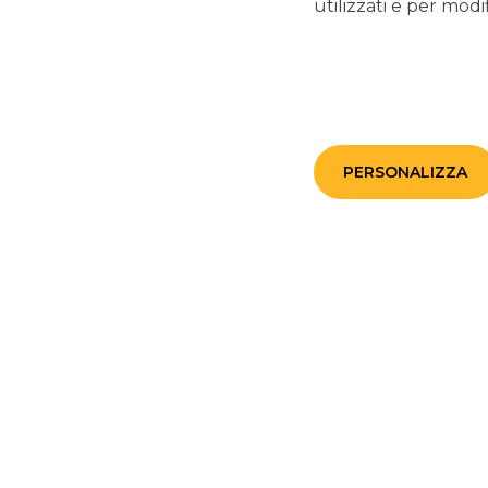
utilizzati e per modif
DEDICATO 
ESPORTATORI ITALIANI DI BE
RELATIVI SERV
PERSONALIZZA
IMPRESE RIVOLTE AL ME
IMPRESE CHE VOGLIONO I
PROPRIA COMPETI
Cessione di crediti esteri pro-soluto con appendice 