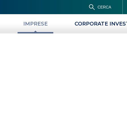
CERCA
IMPRESE
CORPORATE INVE
PRODOTTI
MAGAZINE
iari
a
ativa
messa