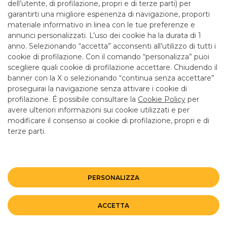
1
dell’utente, di profilazione, propri e di terze parti) per
garantirti una migliore esperienza di navigazione, proporti
materiale informativo in linea con le tue preferenze e
annunci personalizzati. L’uso dei cookie ha la durata di 1
anno. Selezionando “accetta” acconsenti all’utilizzo di tutti i
TUTTI I CONTATTI
cookie di profilazione. Con il comando “personalizza” puoi
scegliere quali cookie di profilazione accettare. Chiudendo il
banner con la X o selezionando “continua senza accettare”
LINK UTILI
proseguirai la navigazione senza attivare i cookie di
CONTATTI E FILIALI
profilazione. É possibile consultare la
Cookie Policy
per
avere ulteriori informazioni sui cookie utilizzati e per
LAVORA CON NOI
modificare il consenso ai cookie di profilazione, propri e di
terze parti.
TERZO SETTORE
SICUREZZA
ALTRI SITI DEL GRUPPO
PERSONALIZZA
Mappa del sito
Privacy
Disclaimer
Cookie Policy
ACCETTA
©BANCO BPM GRUPPO BANCARIO
Rappresentante del Gruppo IVA Banco BPM Partita IVA 10537050964