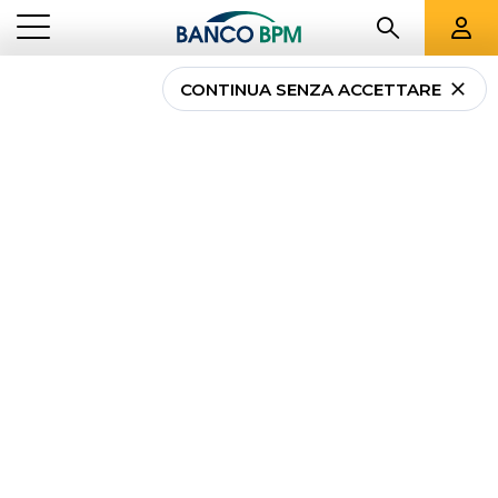
CONTINUA SENZA ACCETTARE
...
MAGAZINE
PORTAFOGLIO DI INVESTIMENTO
Portafoglio di
investimento:
news e
approfondimenti