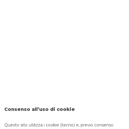
Coefficiente di correlazione: cos’è e a
cosa serve
23/10/2019
-
Azioni, obbligazioni, fondi, ETF: le possibilità
d’investimento per i nostri risparmiatori sono in
continua crescita ed evoluzione. Ognuna di esse ha le
sue caratteristiche e finalità di utilizzo che combinate
opportunamente possono aiutare gli investitori a
raggiungere i più svariati obiettivi: dalla possibilità di
ottenere un reddito integrativo per la pensione al
desiderio di accumulare capitale per i futuri studi dei
nostri figli e nipoti.
continua a leggere
RISPARMIO E INVESTIMENTO
Consenso all’uso di cookie
Questo sito utilizza i cookie (tecnici e, previo consenso