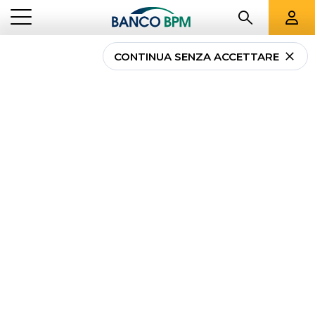
CONTINUA SENZA ACCETTARE
...
MAGAZINE
TRUFFE ONLINE
Truffe online:
news e
approfondimenti