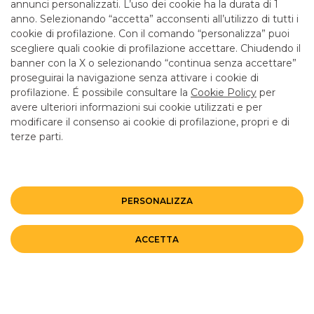
annunci personalizzati. L’uso dei cookie ha la durata di 1
anno. Selezionando “accetta” acconsenti all’utilizzo di tutti i
TUTTI I CONTATTI
cookie di profilazione. Con il comando “personalizza” puoi
scegliere quali cookie di profilazione accettare. Chiudendo il
banner con la X o selezionando “continua senza accettare”
LINK UTILI
proseguirai la navigazione senza attivare i cookie di
CONTATTI E FILIALI
profilazione. É possibile consultare la
Cookie Policy
per
avere ulteriori informazioni sui cookie utilizzati e per
LAVORA CON NOI
modificare il consenso ai cookie di profilazione, propri e di
TERZO SETTORE
terze parti.
SICUREZZA
ALTRI SITI DEL GRUPPO
PERSONALIZZA
Mappa del sito
Privacy
Disclaimer
Cookie Policy
ACCETTA
©BANCO BPM GRUPPO BANCARIO
Rappresentante del Gruppo IVA Banco BPM Partita IVA 10537050964