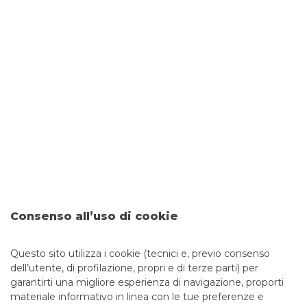
Money muling: cos’è e come
difendersi
20/03/2025
-
Il money muling è una pratica finalizzata al
riciclaggio di denaro proveniente da attività illecite, in
particolar modo frodi informatiche e campagne di
phishing. Per riciclare il denaro sporco la criminalità
organizzata si serve di persone che sono reclutate con
vari espedienti, spesso ignare dell’illegalità delle
pratiche, e che vengono chiamate money mules.
Scopriamo chi sono e in cosa consiste il raggiro.
continua a leggere
TUTELA LA TUA SICUREZZA
Consenso all’uso di cookie
Questo sito utilizza i cookie (tecnici e, previo consenso
1
2
3
dell’utente, di profilazione, propri e di terze parti) per
garantirti una migliore esperienza di navigazione, proporti
materiale informativo in linea con le tue preferenze e