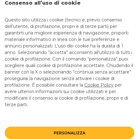
i contanti. Alcune carte di pagamento infatti hanno delle
Consenso all’uso di cookie
funzionalità aggiuntive e molto utili, che vale la pena
conoscere.
Questo sito utilizza i cookie (tecnici e, previo consenso
dell’utente, di profilazione, propri e di terze parti) per
garantirti una migliore esperienza di navigazione, proporti
materiale informativo in linea con le tue preferenze e
annunci personalizzati. L’uso dei cookie ha la durata di 1
anno. Selezionando “accetta” acconsenti all’utilizzo di tutti i
TUTTI I CONTATTI
cookie di profilazione. Con il comando “personalizza” puoi
scegliere quali cookie di profilazione accettare. Chiudendo il
banner con la X o selezionando “continua senza accettare”
LINK UTILI
proseguirai la navigazione senza attivare i cookie di
CONTATTI E FILIALI
profilazione. É possibile consultare la
Cookie Policy
per
avere ulteriori informazioni sui cookie utilizzati e per
LAVORA CON NOI
modificare il consenso ai cookie di profilazione, propri e di
terze parti.
TERZO SETTORE
SICUREZZA
ALTRI SITI DEL GRUPPO
PERSONALIZZA