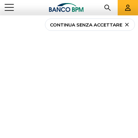
CONTINUA SENZA ACCETTARE
Phishing: non aprite
quella mail!
...
NEWS PRIVATI
PHISHING: NON APRITE QUELLA MAIL!